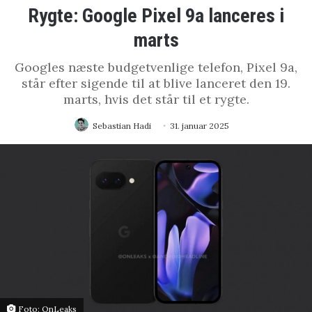
Rygte: Google Pixel 9a lanceres i
marts
Googles næste budgetvenlige telefon, Pixel 9a,
står efter sigende til at blive lanceret den 19.
marts, hvis det står til et rygte.
Sebastian Hadi
31. januar 2025
Foto: OnLeaks