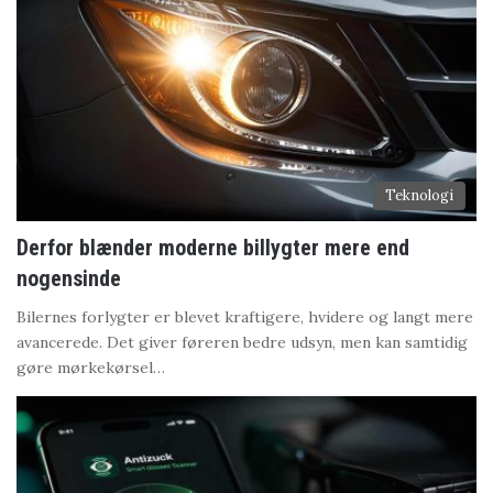
Teknologi
Derfor blænder moderne billygter mere end
nogensinde
Bilernes forlygter er blevet kraftigere, hvidere og langt mere
avancerede. Det giver føreren bedre udsyn, men kan samtidig
gøre mørkekørsel…