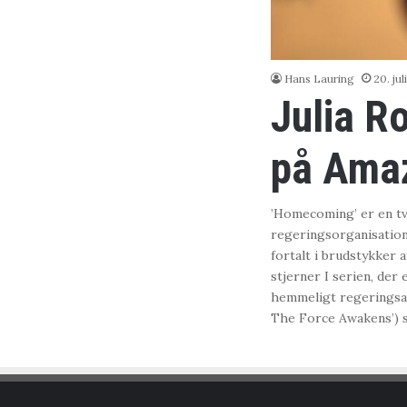
Hans Lauring
20. jul
Julia Ro
på Ama
’Homecoming’ er en tv
regeringsorganisation
fortalt i brudstykker 
stjerner I serien, der 
hemmeligt regeringsan
The Force Awakens’) sp