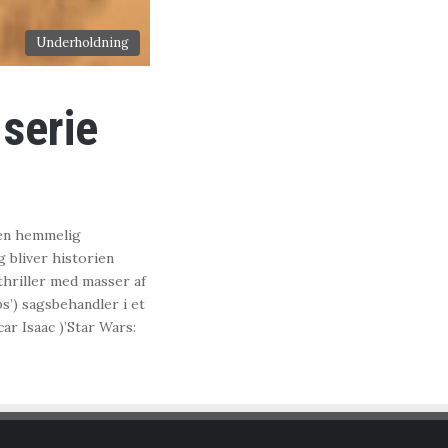
Underholdning
 serie
 en hemmelig
 bliver historien
thriller med masser af
ps’) sagsbehandler i et
r Isaac )’Star Wars: