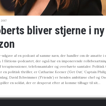
i 2017
berts bliver stjerne i ny
zon
-udgave af en podcast af samme navn, der handler om de ansatte i
. I fiktions-podcastet, der også har en imponerende rollebesætning
af terapisessioner, telefonsamtaler og overhørte samtaler. Politisk 
er en politisk thriller, er Catharine Keener (’Get Out’, ’Captain Phili
læg, David Schwimmer (’Friends’) er hendes ambitiøse chef og Osca
iller en soldat, der er desperat efter at komme tilbage til sit…