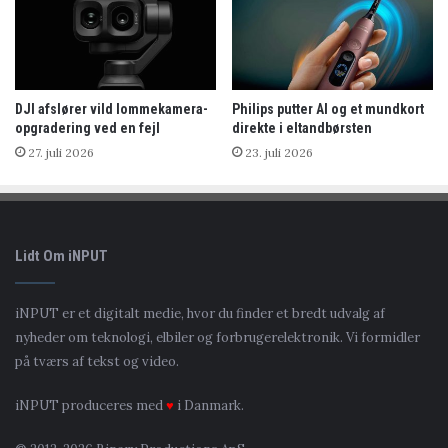
DJI afslører vild lommekamera-
Philips putter AI og et mundkort
opgradering ved en fejl
direkte i eltandbørsten
27. juli 2026
23. juli 2026
Lidt Om iNPUT
iNPUT er et digitalt medie, hvor du finder et bredt udvalg af
nyheder om teknologi, elbiler og forbrugerelektronik. Vi formidler
på tværs af tekst og video.
iNPUT produceres med
♥
i Danmark.