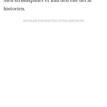
Men strømspildet er kun den ene del af
historien.
ARTIKLEN FORTSÆTTER EFTER ANNONCEN