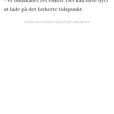
– er budskabet ret enkelt: Det kan blive dyrt
at lade på det forkerte tidspunkt.
ARTIKLEN FORTSÆTTER EFTER ANNONCEN