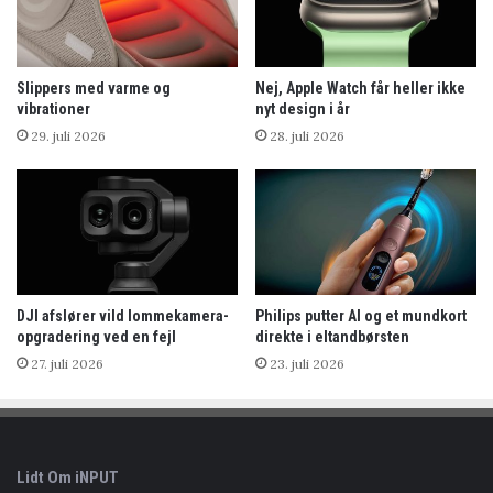
Slippers med varme og
Nej, Apple Watch får heller ikke
vibrationer
nyt design i år
29. juli 2026
28. juli 2026
DJI afslører vild lommekamera-
Philips putter AI og et mundkort
opgradering ved en fejl
direkte i eltandbørsten
27. juli 2026
23. juli 2026
Lidt Om iNPUT