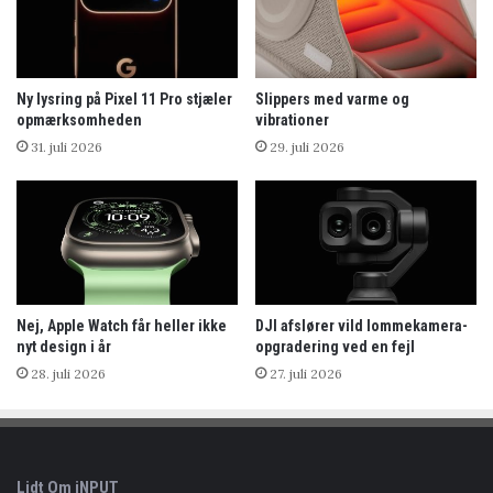
Ny lysring på Pixel 11 Pro stjæler
Slippers med varme og
opmærksomheden
vibrationer
31. juli 2026
29. juli 2026
Nej, Apple Watch får heller ikke
DJI afslører vild lommekamera-
nyt design i år
opgradering ved en fejl
28. juli 2026
27. juli 2026
Lidt Om iNPUT