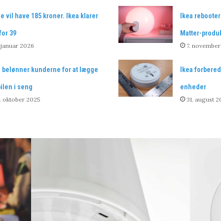
e vil have 185 kroner. Ikea klarer
Ikea rebooter
for 39
Matter-produ
 januar 2026
7. november
a belønner kunderne for at lægge
Ikea forbered
ilen i seng
enheder
. oktober 2025
31. august 2