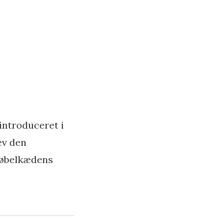
introduceret i
lev den
møbelkædens