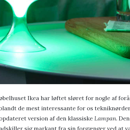
øbelhuset Ikea har løftet sløret for nogle af for
blandt de mest interessante for os tekniknørder
opdateret version af den klassiske
Lampan
. De
adskiller sig markant fra sin forgænger ved at 