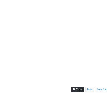
Tags
Ikea
Ikea La