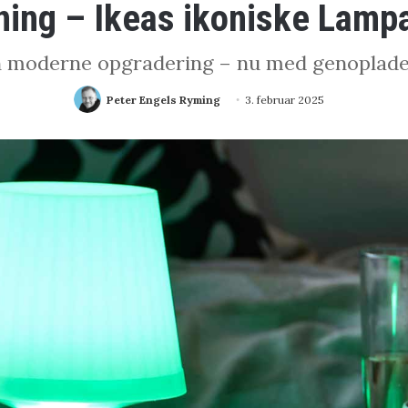
ning – Ikeas ikoniske Lampa
 moderne opgradering – nu med genopladelig
Peter Engels Ryming
3. februar 2025