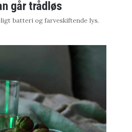
n går trådløs
t batteri og farveskiftende lys.