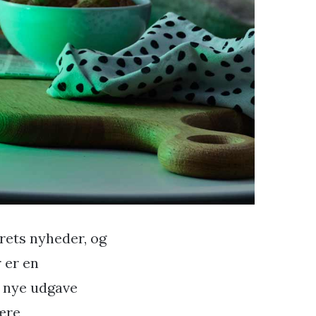
årets nyheder, og
 er en
n nye udgave
være