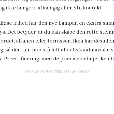
og ikke længere afhængig af en stikkontakt.
dløse frihed har den nye Lampan en ekstra smar
lys. Det betyder, at du kan skabe den rette stem
ordet, altanen eller terrassen. Ikea har desude
g, så den kan modstå lidt af det skandinaviske ve
s IP-certificering, men de præcise detaljer kende
ARTIKLEN FORTSÆTTER EFTER ANNONCEN