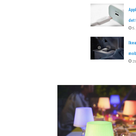
Appl
det 
5.
Ike
mob
21