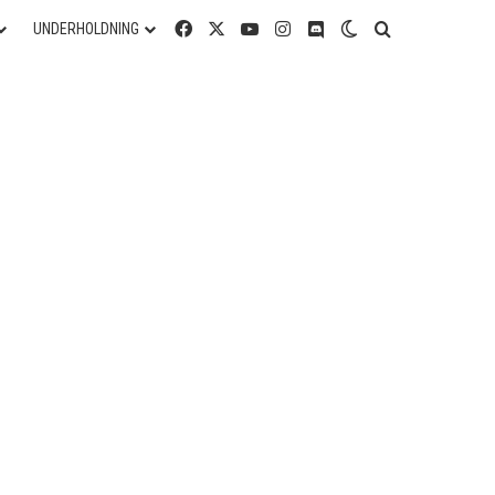
Facebook
X
YouTube
Instagram
Discord
Switch skin
Søg efter
UNDERHOLDNING