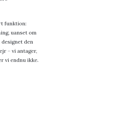
t funktion:
ning, uanset om
n designet den
jr – vi antager,
r vi endnu ikke.