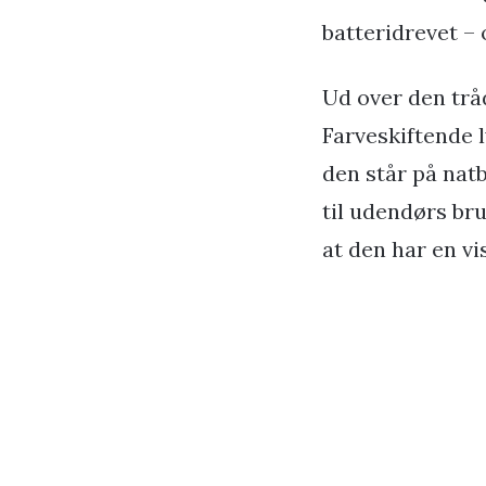
batteridrevet – 
Ud over den trå
Farveskiftende 
den står på natb
til udendørs bru
at den har en vi