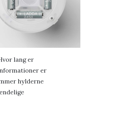
Hvor lang er
informationer er
rammer hylderne
 endelige