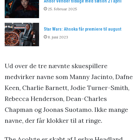
Andor vender tilbage med sæson 2 i april
25. februar 2025
Star Wars: Ahsoka får premiere til august
8. juni 2023
Ud over de tre nævnte skuespillere
medvirker navne som Manny Jacinto, Dafne
Keen, Charlie Barnett, Jodie Turner-Smith,
Rebecca Henderson, Dean-Charles
Chapman og Joonas Suotamo. Ikke mange
navne, der får klokker til at ringe.
The Acolyte er skabt af Leslye Headland,