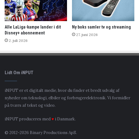
Alle LaLiga-kampe lander i dit
Ny boks samler tv og streaming
Disney+ abonnement
27. juni 2026
2. juli 2026
Lidt Om iNPUT
iNPUT er et digitalt medie, hvor du finder et bredt udvalg af
nyheder om teknologi, elbiler og forbrugerelektronik. Vi formidler
på tværs af tekst og video.
iNPUT produceres med
♥
i Danmark.
© 2012-2026 Binary Productions ApS.