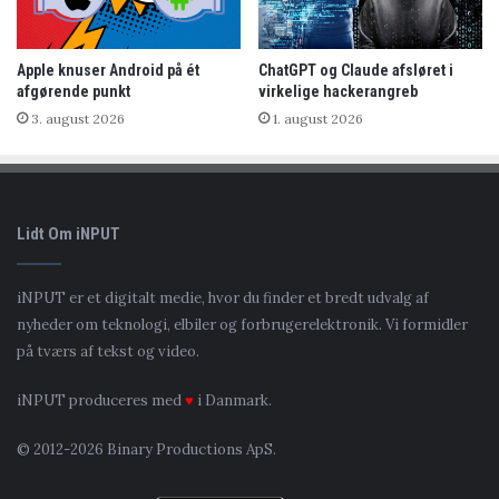
Apple knuser Android på ét
ChatGPT og Claude afsløret i
afgørende punkt
virkelige hackerangreb
3. august 2026
1. august 2026
Lidt Om iNPUT
iNPUT er et digitalt medie, hvor du finder et bredt udvalg af
nyheder om teknologi, elbiler og forbrugerelektronik. Vi formidler
på tværs af tekst og video.
iNPUT produceres med
♥
i Danmark.
© 2012-2026 Binary Productions ApS.