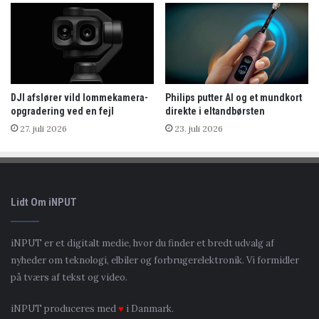
DJI afslører vild lommekamera-
Philips putter AI og et mundkort
opgradering ved en fejl
direkte i eltandbørsten
27. juli 2026
23. juli 2026
Lidt Om iNPUT
iNPUT er et digitalt medie, hvor du finder et bredt udvalg af
nyheder om teknologi, elbiler og forbrugerelektronik. Vi formidler
på tværs af tekst og video.
iNPUT produceres med
♥
i Danmark.