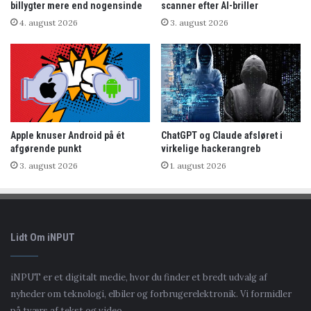
billygter mere end nogensinde
scanner efter AI-briller
4. august 2026
3. august 2026
Apple knuser Android på ét
ChatGPT og Claude afsløret i
afgørende punkt
virkelige hackerangreb
3. august 2026
1. august 2026
Lidt Om iNPUT
iNPUT er et digitalt medie, hvor du finder et bredt udvalg af
nyheder om teknologi, elbiler og forbrugerelektronik. Vi formidler
på tværs af tekst og video.