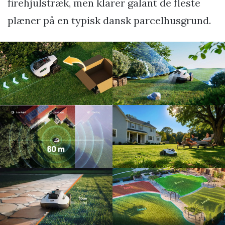
firehjulstræk, men klarer galant de fleste
plæner på en typisk dansk parcelhusgrund.