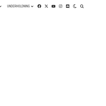
Facebook
X
YouTube
Instagram
Discord
Switch skin
Søg efter
UNDERHOLDNING