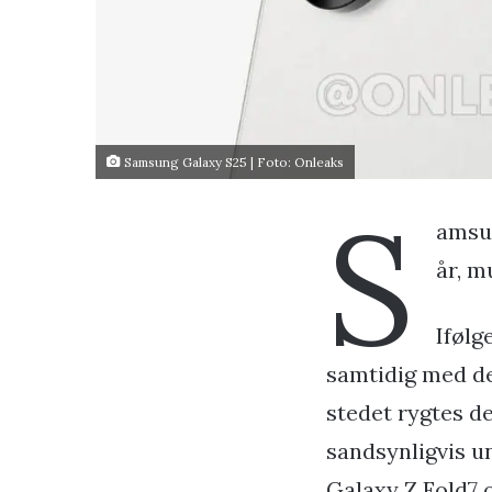
Samsung Galaxy S25 | Foto: Onleaks
S
amsun
år, m
Ifølg
samtidig med de 
stedet rygtes de
sandsynligvis u
Galaxy Z Fold7 o