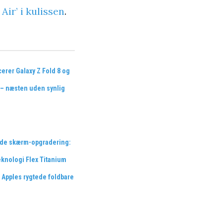
Air’ i kulissen
.
rer Galaxy Z Fold 8 og
a – næsten uden synlig
de skærm-opgradering:
eknologi Flex Titanium
 Apples rygtede foldbare