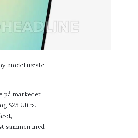
 ny model næste
ke på markedet
g S25 Ultra. I
året,
gust sammen med