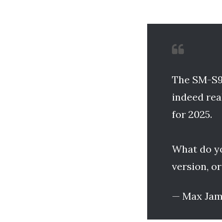
The SM-S93
indeed rea
for 2025.
What do yo
version, o
— Max Ja