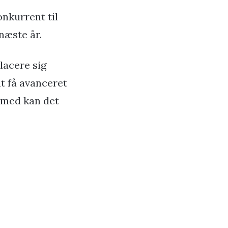
onkurrent til
 næste år.
lacere sig
t få avanceret
rmed kan det