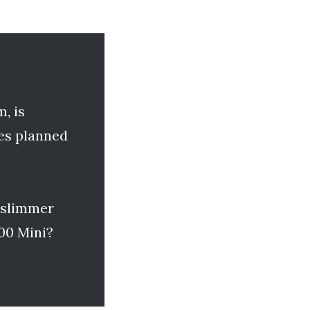
, is
es planned
a slimmer
200 Mini?