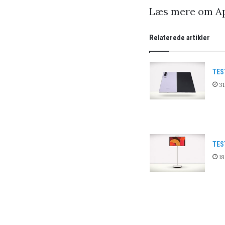
Læs mere om Ap
Relaterede artikler
TES
31
TES
18