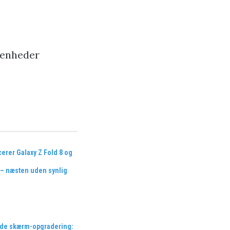
-enheder
rer Galaxy Z Fold 8 og
a – næsten uden synlig
de skærm-opgradering: