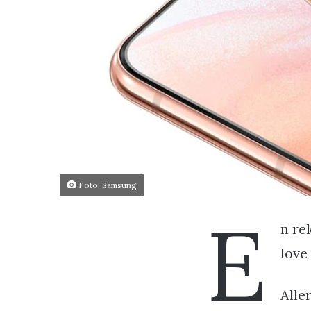
Foto: Samsung
E
n re
love
Alle