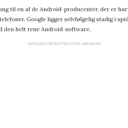
g til en af de Android-producenter, der er hurti
elefoner. Google ligger selvfølgelig stadig i sp
d den helt rene Android-software.
ARTIKLEN FORTSÆTTER EFTER ANNONCEN