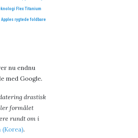
eknologi Flex Titanium
 Apples rygtede foldbare
ver nu endnu
de med Google.
atering drastisk
jler formålet
ere rundt om i
(Korea)
.