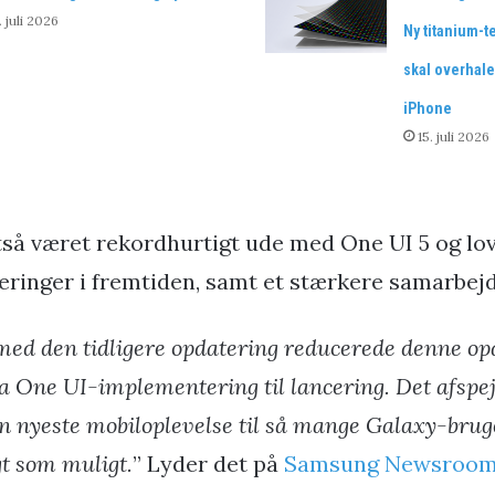
. juli 2026
Ny titanium-t
skal overhale
iPhone
15. juli 2026
så været rekordhurtigt ude med One UI 5 og lo
eringer i fremtiden, samt et stærkere samarbej
ed den tidligere opdatering reducerede denne opd
fra One UI-implementering til lancering. Det afspe
n nyeste mobiloplevelse til så mange Galaxy-brug
gt som muligt.
” Lyder det på
Samsung Newsroom 