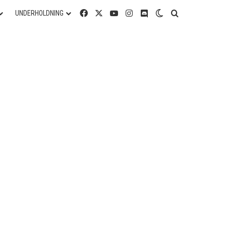
Facebook
X
YouTube
Instagram
Discord
Switch skin
Søg efter
UNDERHOLDNING