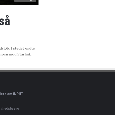
 så
sløb. I stedet endte
mpen mod Starlink.
ere om iNPUT
yhedsbreve