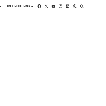
Facebook
X
YouTube
Instagram
Discord
Switch skin
Søg efter
UNDERHOLDNING