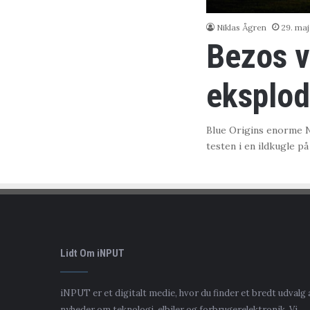
Niklas Ågren
29. ma
Bezos vi
eksplod
Blue Origins enorme N
testen i en ildkugle 
Lidt Om iNPUT
iNPUT er et digitalt medie, hvor du finder et bredt udvalg 
nyheder om teknologi, elbiler og forbrugerelektronik. Vi