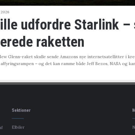
j 2026
lle udfordre Starlink –
erede raketten
ew Glenn-raket skulle sende Amazons nye internetsatellitter i kred
på affyringsrampen – og det kan ramme både Jeff Bezos, NASA og ka
Sektioner
M
Elbiler
N
af