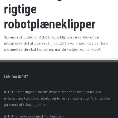
rigtige
robotplæneklipper
Sponseret indhold: Robotplæneklipperen er blevet en
integreret del af udstyret i mange haver - men der er flere
parametre du skal tænke på, når du vælger en ny robot
Lidt Om iNPUT
iNPUT er et digitalt medie, hvor du finder et bredt udvalg af
nyheder om teknologi, elbiler og forbrugerelektronik. Vi formidler
på tværs af tekst og video.
iNPUT produceres med
♥
i Danmark.