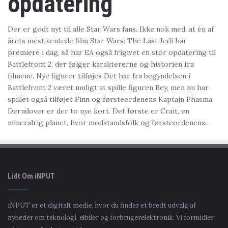
opdatering
Der er godt nyt til alle Star Wars fans. Ikke nok med, at én af
årets mest ventede film Star Wars: The Last Jedi har
premiere i dag, så har EA også frigivet en stor opdatering til
Battlefront 2, der følger karaktererne og historien fra
filmene. Nye figurer tilføjes Det har fra begyndelsen i
Battlefront 2 været muligt at spille figuren Rey, men nu har
spillet også tilføjet Finn og førsteordenens Kaptajn Phasma.
Derudover er der to nye kort. Det første er Crait, en
mineralrig planet, hvor modstandsfolk og førsteordenens…
Lidt Om iNPUT
iNPUT er et digitalt medie, hvor du finder et bredt udvalg af
nyheder om teknologi, elbiler og forbrugerelektronik. Vi formidler