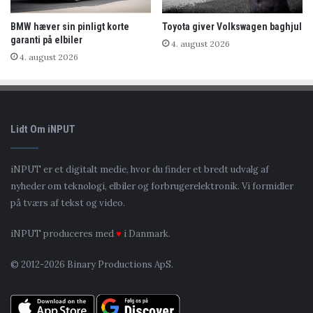
BMW hæver sin pinligt korte
Toyota giver Volkswagen baghjul
garanti på elbiler
4. august 2026
4. august 2026
Lidt Om iNPUT
iNPUT er et digitalt medie, hvor du finder et bredt udvalg af
nyheder om teknologi, elbiler og forbrugerelektronik. Vi formidler
på tværs af tekst og video.
iNPUT produceres med
♥
i Danmark.
© 2012-2026 Binary Productions ApS.