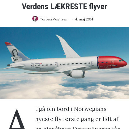
Verdens LÆKRESTE flyver
Torben Vognsen
4. maj 2014
A
t gå om bord i Norwegians
nyeste fly første gang er lidt af
en øjenåbner. Dreamlineren får