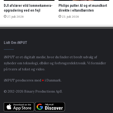
DJI afslører vild lommekamera-
Philips putter AI og et mundkort
opgradering ved en fejl
direkte i eltandbørsten
27. juli 2026
23. juli 2026
Lidt Om iNPUT
iNPUT er et digitalt medie, hvor du finder et bredt udvalg af
nyheder om teknologi, elbiler og forbrugerelektronik. Vi formidler
på tværs af tekst og video.
iNPUT produceres med
♥
i Danmark.
© 2012-2026 Binary Productions ApS.