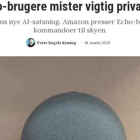
brugere mister vigtig priva
ns nye AI-satsning. Amazon presser Echo-br
kommandoer til skyen.
Peter Engels Ryming
18. marts 2025