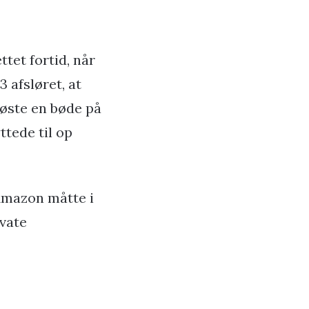
tet fortid, når
 afsløret, at
løste en bøde på
ttede til op
 Amazon måtte i
ivate