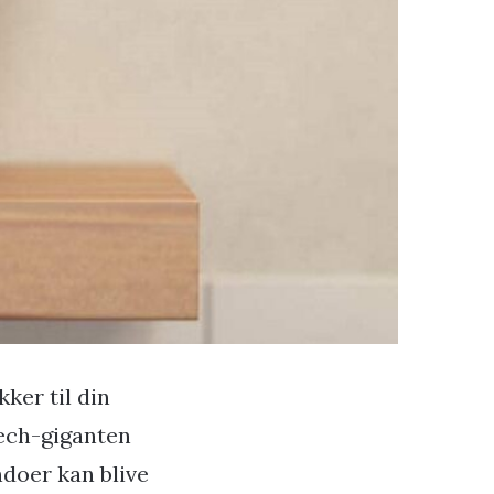
kker til din
Tech-giganten
doer kan blive