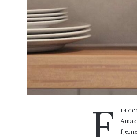
F
ra den
Amazo
fjern