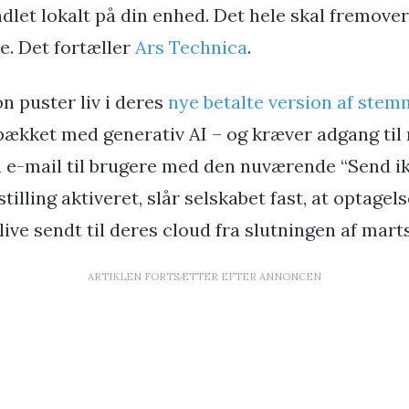
dlet lokalt på din enhed. Det hele skal fremover
. Det fortæller
Ars Technica
.
 puster liv i deres
nye betalte version af ste
spækket med generativ AI – og kræver adgang til 
 en e-mail til brugere med den nuværende “Send i
tilling aktiveret, slår selskabet fast, at optagel
live sendt til deres cloud fra slutningen af marts
ARTIKLEN FORTSÆTTER EFTER ANNONCEN