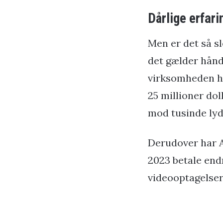
Dårlige erfar
Men er det så sl
det gælder håndt
virksomheden ha
25 millioner dol
mod tusinde lyd
Derudover har A
2023 betale endn
videooptagelser