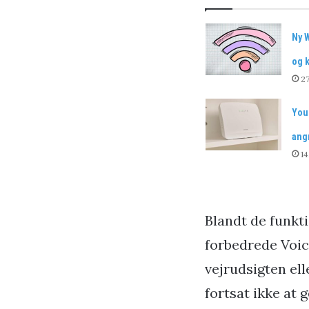
Ny 
og 
27
You
ang
14
Blandt de funkt
forbedrede Voic
vejrudsigten el
fortsat ikke at 