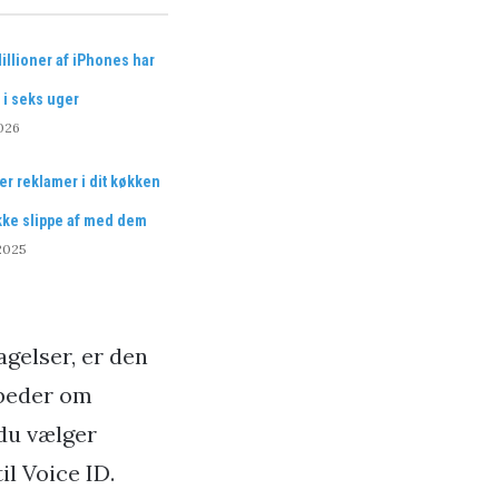
illioner af iPhones har
 i seks uger
026
r reklamer i dit køkken
kke slippe af med dem
 2025
gelser, er den
 beder om
 du vælger
il Voice ID.