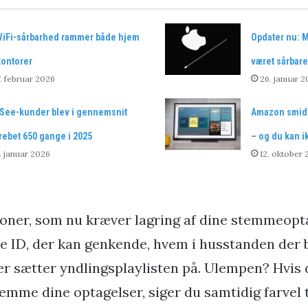
WiFi-sårbarhed rammer både hjem
Opdater nu: M
kontorer
været sårbare
. februar 2026
26. januar 2
See-kunder blev i gennemsnit
Amazon smide
rebet 650 gange i 2025
– og du kan i
. januar 2026
12. oktober
ioner, som nu kræver lagring af dine stemmeopta
e ID, der kan genkende, hvem i husstanden der
ler sætter yndlingsplaylisten på. Ulempen? Hvis
gemme dine optagelser, siger du samtidig farvel t