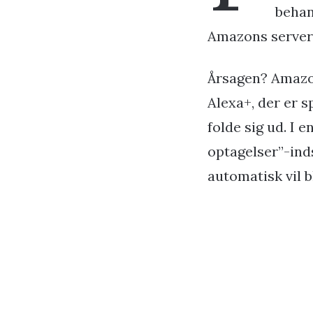
behan
Amazons servere
Årsagen? Amazon
Alexa+, der er 
folde sig ud. I
optagelser”-inds
automatisk vil b