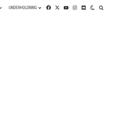
Facebook
X
YouTube
Instagram
Discord
Switch skin
Søg efter
UNDERHOLDNING