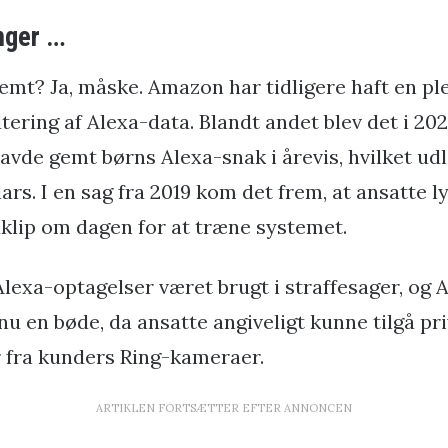
inger …
emt? Ja, måske. Amazon har tidligere haft en plet
ering af Alexa-data. Blandt andet blev det i 2023
vde gemt børns Alexa-snak i årevis, hvilket ud
lars. I en sag fra 2019 kom det frem, at ansatte ly
klip om dagen for at træne systemet.
lexa-optagelser været brugt i straffesager, og
u en bøde, da ansatte angiveligt kunne tilgå pr
 fra kunders Ring-kameraer.
ARTIKLEN FORTSÆTTER EFTER ANNONCEN