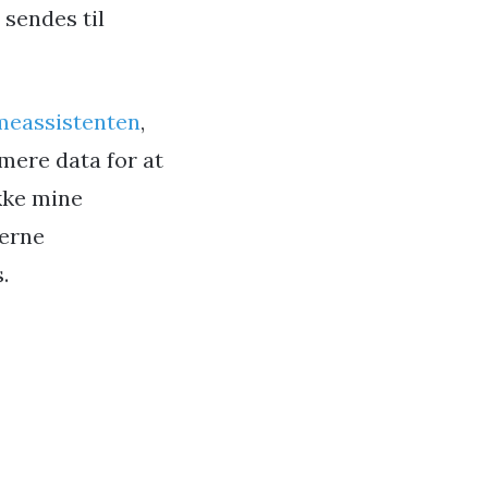
 sendes til
mmeassistenten
,
mere data for at
kke mine
serne
.