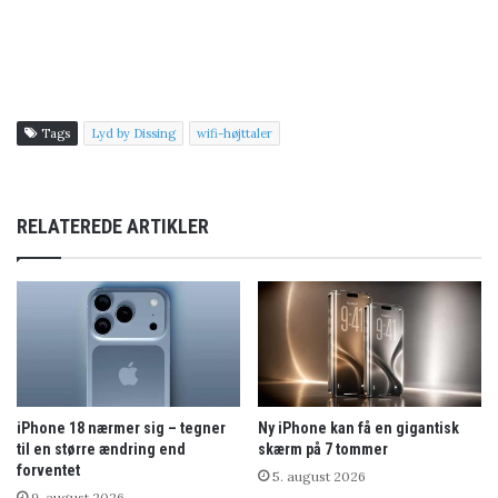
Tags
Lyd by Dissing
wifi-højttaler
RELATEREDE ARTIKLER
iPhone 18 nærmer sig – tegner
Ny iPhone kan få en gigantisk
til en større ændring end
skærm på 7 tommer
forventet
5. august 2026
9. august 2026