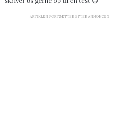
skriver os gerne op til en test 😉
ARTIKLEN FORTSÆTTER EFTER ANNONCEN