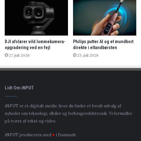
DJI afslører vild lommekamera-
Philips putter AI og et mundkort
opgradering ved en fejl
direkte i eltandbørsten
27. juli 2026
23. juli 2026
Lidt Om iNPUT
iNPUT er et digitalt medie, hvor du finder et bredt udvalg af
nyheder om teknologi, elbiler og forbrugerelektronik. Vi formidler
på tværs af tekst og video.
iNPUT produceres med
♥
i Danmark.