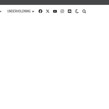
Facebook
X
YouTube
Instagram
Discord
Switch skin
Søg efter
UNDERHOLDNING