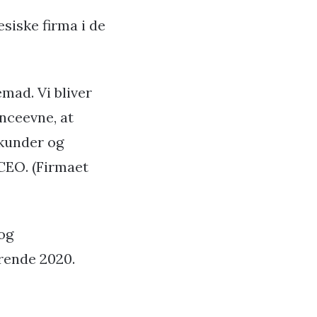
siske firma i de
mad. Vi bliver
nceevne, at
 kunder og
 CEO. (Firmaet
og
rende 2020.