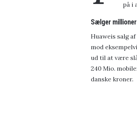
på i 
Sælger millioner
Huaweis salg af 
mod eksempelvis
ud til at være s
240 Mio. mobiler
danske kroner.