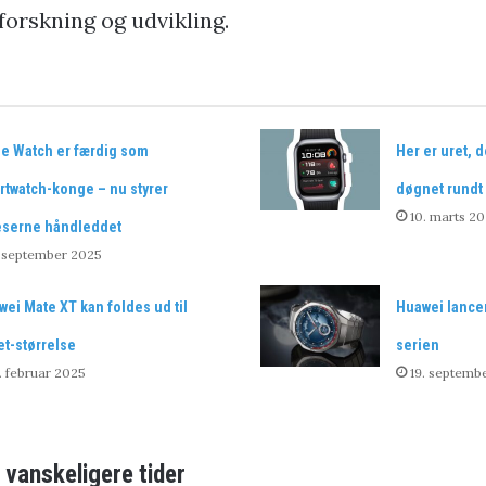
forskning og udvikling.
le Watch er færdig som
Her er uret, 
rtwatch-konge – nu styrer
døgnet rundt
10. marts 2
eserne håndleddet
. september 2025
ei Mate XT kan foldes ud til
Huawei lance
et-størrelse
serien
. februar 2025
19. septemb
 vanskeligere tider