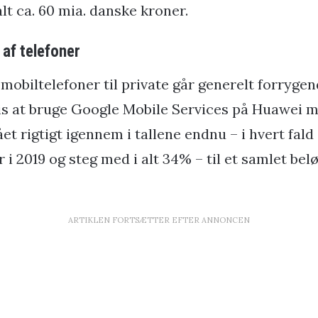
alt ca. 60 mia. danske kroner.
 af telefoner
mobiltelefoner til private går generelt forryge
 at bruge Google Mobile Services på Huawei mo
lået rigtigt igennem i tallene endnu – i hvert fal
 i 2019 og steg med i alt 34% – til et samlet bel
ARTIKLEN FORTSÆTTER EFTER ANNONCEN