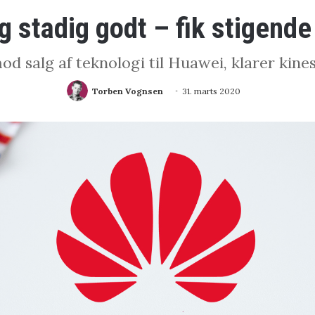
g stadig godt – fik stigend
d salg af teknologi til Huawei, klarer kines
Torben Vognsen
31. marts 2020