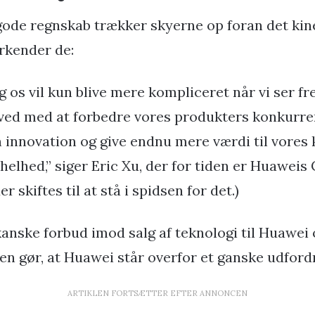
 gode regnskab trækker skyerne op foran det kine
rkender de:
os vil kun blive mere kompliceret når vi ser fre
ve ved med at forbedre vores produkters konkurre
innovation og give endnu mere værdi til vores
elhed,” siger Eric Xu, der for tiden er Huaweis
r skiftes til at stå i spidsen for det.)
anske forbud imod salg af teknologi til Huawei 
en gør, at Huawei står overfor et ganske udford
ARTIKLEN FORTSÆTTER EFTER ANNONCEN