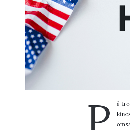
P
å tr
kines
omsæ