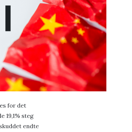
s for det
le 19,1% steg
rskuddet endte