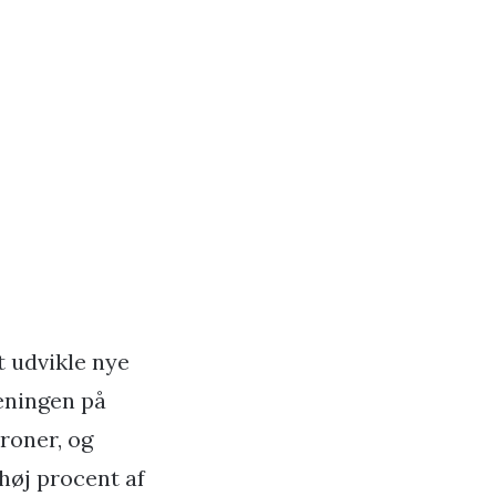
t udvikle nye
jeningen på
kroner, og
høj procent af