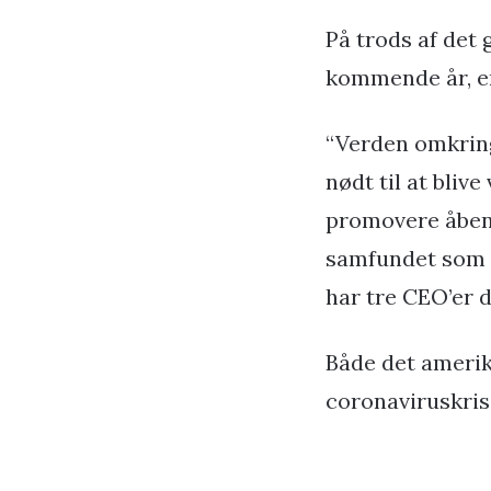
På trods af det
kommende år, e
“Verden omkring 
nødt til at bli
promovere åben 
samfundet som h
har tre CEO’er de
Både det amerik
coronaviruskris