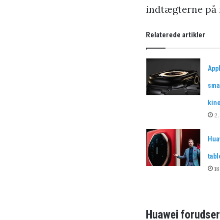
indtægterne på 
Relaterede artikler
App
sma
kin
2
Huaw
tabl
18
Huawei forudser