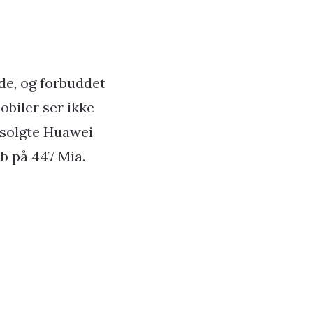
nde, og forbuddet
biler ser ikke
d solgte Huawei
øb på 447 Mia.