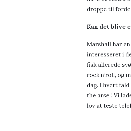
droppe til forde
Kan det blive 
Marshall har en 
interesseret i d
fisk allerede s
rock’n’roll, og 
dag. I hvert fal
the arse”. Vi la
lov at teste tele