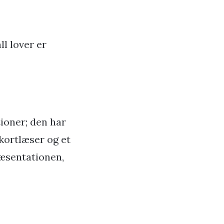
l lover er
ioner; den har
kortlæser og et
ræsentationen,