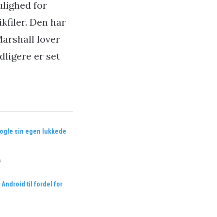
ulighed for
kfiler. Den har
Marshall lover
dligere er set
ogle sin egen lukkede
6
Android til fordel for