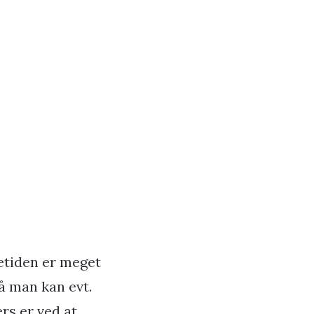
vetiden er meget
å man kan evt.
rs er ved at