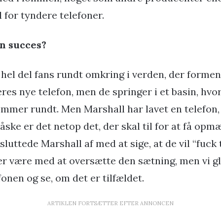
l for tyndere telefoner.
en succes?
hel del fans rundt omkring i verden, der forment
eres nye telefon, men de springer i et basin, hv
vømmer rundt. Men Marshall har lavet en telefon
måske er det netop det, der skal til for at få o
d sluttede Marshall af med at sige, at de vil “fuck
der være med at oversætte den sætning, men vi glæ
fonen og se, om det er tilfældet.
ARTIKLEN FORTSÆTTER EFTER ANNONCEN