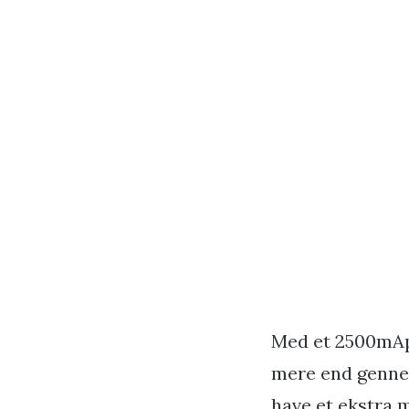
Med et 2500mAph 
mere end gennems
have et ekstra 