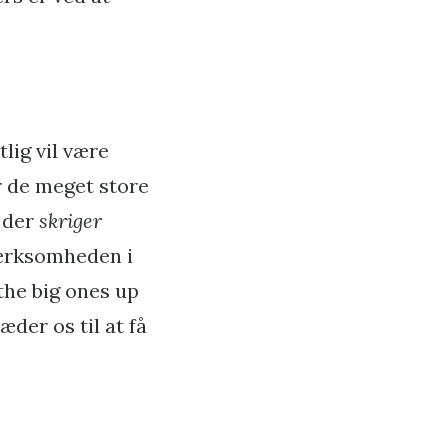
lig vil være
or de meget store
, der
skriger
pmærksomheden i
 the big ones up
der os til at få