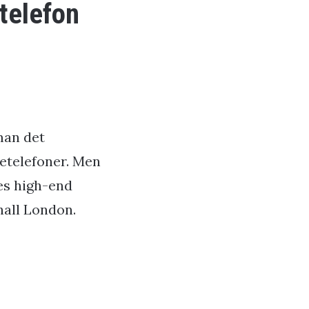
ktelefon
man det
etelefoner. Men
res high-end
hall London.