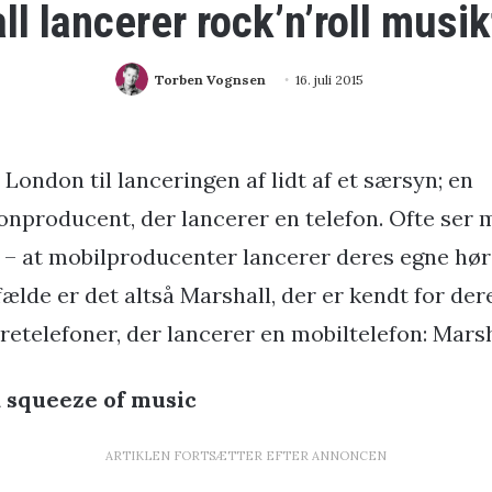
l lancerer rock’n’roll musi
Torben Vognsen
16. juli 2015
 London til lanceringen af lidt af et særsyn; en
onproducent, der lancerer en telefon. Ofte ser 
– at mobilproducenter lancerer deres egne hør
lfælde er det altså Marshall, der er kendt for de
øretelefoner, der lancerer en mobiltelefon: Mars
 squeeze of music
ARTIKLEN FORTSÆTTER EFTER ANNONCEN