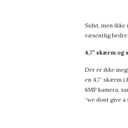
Sidst, men ikke 
væsentlig bedre
4,7” skærm og 
Der er ikke meg
en 4,7” skærm i
8MP kamera, sam
“we dont give a 