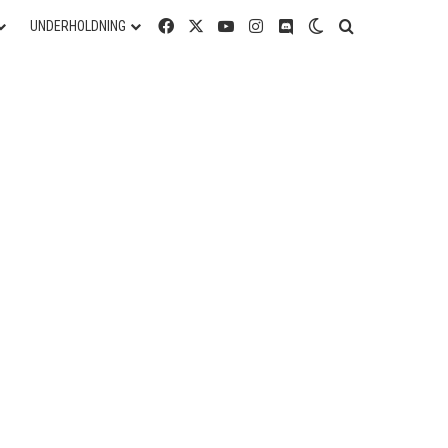
Facebook
X
YouTube
Instagram
Discord
Switch skin
Søg efter
UNDERHOLDNING