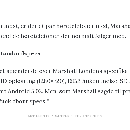
mindst, er der et par høretelefoner med, Marshal
 end de høretelefoner, der normalt følger med.
standardspecs
et spændende over Marshall Londons specifikat
 HD opløsning (1280×720), 16GB hukommelse, SD 
t Android 5.02. Men, som Marshall sagde til p
fuck about specs!”
ARTIKLEN FORTSÆTTER EFTER ANNONCEN