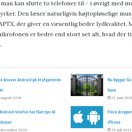
man kan slutte to telefoner til – i øvrigt med m
tyrker. Den læser naturligvis højtopløselige musi
PTX, der giver en væsentlig bedre lydkvalitet. 
ikrofonen er bedre end stort set alt, hvad der ti
.
le knuser Android på ét afgørende
Nu bygger Go
kt
have
 august 2026
22. juni 202
Android-telefon har fået nye AI-
Flere dropper 
ktioner
iPhone
. december 2024
29. juli 2024