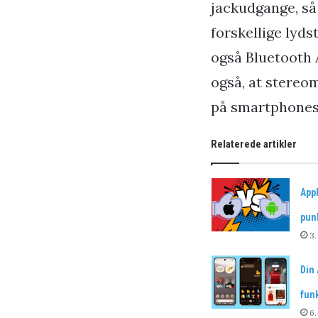
jackudgange, så 
forskellige lyds
også Bluetooth A
også, at stereom
på smartphones
Relaterede artikler
App
pun
3.
Din 
fun
6