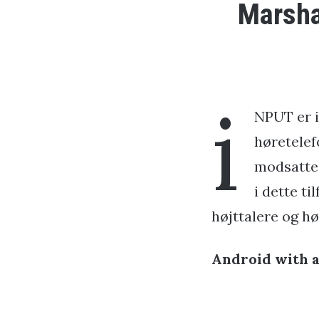
Marshal
i
NPUT er i
høretelef
modsatte 
i dette ti
højttalere og h
Android with a