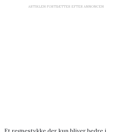
ARTIKLEN FORTSÆTTER EFTER ANNONCEN
Et regnestykke der kun bliver bedre i