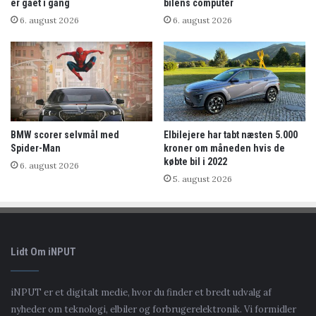
er gået i gang
bilens computer
6. august 2026
6. august 2026
BMW scorer selvmål med
Elbilejere har tabt næsten 5.000
Spider-Man
kroner om måneden hvis de
købte bil i 2022
6. august 2026
5. august 2026
Lidt Om iNPUT
iNPUT er et digitalt medie, hvor du finder et bredt udvalg af
nyheder om teknologi, elbiler og forbrugerelektronik. Vi formidler