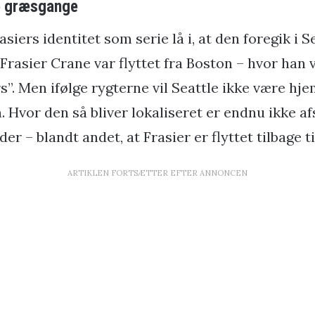
ye græsgange
asiers identitet som serie lå i, at den foregik i Se
rasier Crane var flyttet fra Boston – hvor han v
”. Men ifølge rygterne vil Seattle ikke være hj
. Hvor den så bliver lokaliseret er endnu ikke a
er – blandt andet, at Frasier er flyttet tilbage t
ARTIKLEN FORTSÆTTER EFTER ANNONCEN