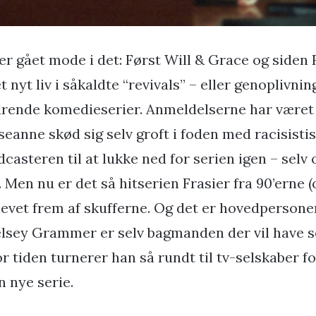
 er gået mode i det: Først Will & Grace og siden
t nyt liv i såkaldte “revivals” – eller genoplivnin
drende komedieserier. Anmeldelserne har været
seanne skød sig selv groft i foden med racisisti
oadcasteren til at lukke ned for serien igen – selv
Men nu er det så hitserien Frasier fra 90’erne (
hevet frem af skufferne. Og det er hovedpersonen
Kelsey Grammer er selv bagmanden der vil have s
 tiden turnerer han så rundt til tv-selskaber fo
n nye serie.