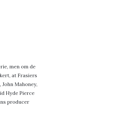
serie, men om de
kert, at Frasiers
m, John Mahoney,
vid Hyde Pierce
hans producer