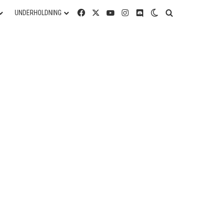
Facebook
X
YouTube
Instagram
Discord
Switch skin
Søg efter
UNDERHOLDNING