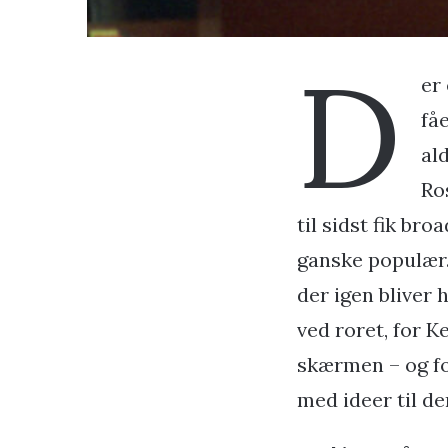
D
er
fåe
al
Ro
til sidst fik br
ganske populær. 
der igen bliver 
ved roret, for 
skærmen – og for
med ideer til de