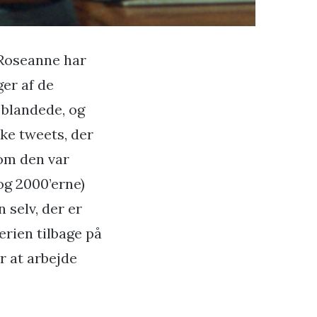
 Roseanne har
ger af de
 blandede, og
ske tweets, der
 om den var
og 2000’erne)
 selv, der er
erien tilbage på
r at arbejde