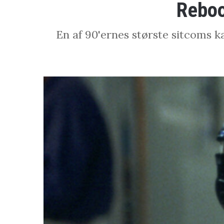
Reboo
En af 90'ernes største sitcoms 