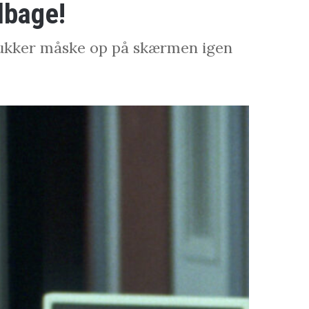
lbage!
 dukker måske op på skærmen igen