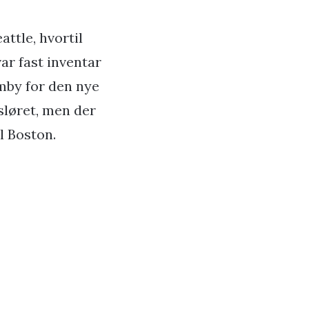
attle, hvortil
ar fast inventar
emby for den nye
fsløret, men der
il Boston.