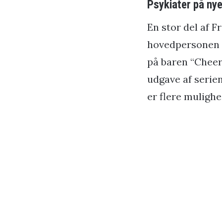
Psykiater på n
En stor del af Fr
hovedpersonen F
på baren “Cheers
udgave af serien
er flere mulighed