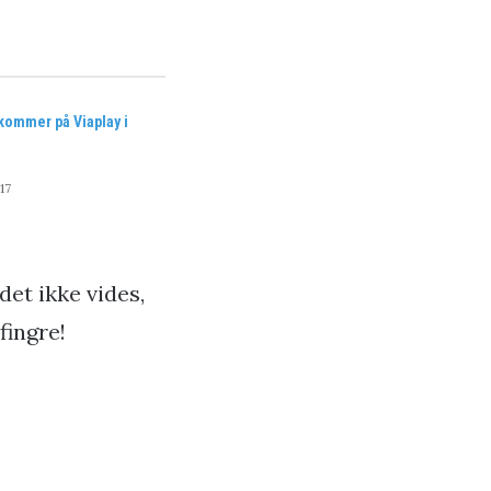
kommer på Viaplay i
17
et ikke vides,
fingre!