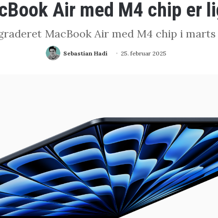
cBook Air med M4 chip er li
pgraderet MacBook Air med M4 chip i marts m
Sebastian Hadi
25. februar 2025