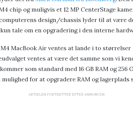
M4 chip og muligvis et 12 MP CenterStage kamer
computerens design/chassis lyder til at være
å kun tale om en opgradering i den interne hard
 MacBook Air ventes at lande i to størrelser
eudvalget ventes at være det samme som vi ken
ir kommer som standard med 16 GB RAM og 256 
d mulighed for at opgradere RAM og lagerplads se
ARTIKLEN FORTSÆTTER EFTER ANNONCEN