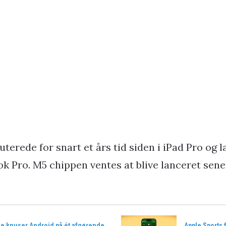
erede for snart et års tid siden i iPad Pro og 
k Pro. M5 chippen ventes at blive lanceret sene
le knuser Android på ét afgørende
Apple Sports 