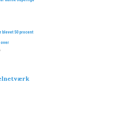
r blevet 50 procent
 over
6
belnetværk