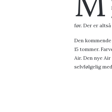
M
før. Der er alts
Den kommende M4
15 tommer. Farv
Air. Den nye A
selvfølgelig me