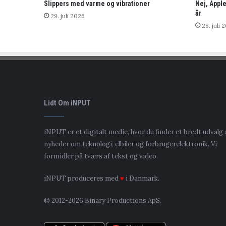
Slippers med varme og vibrationer
Nej, Apple
år
29. juli 2026
28. juli 
Lidt Om iNPUT
iNPUT er et digitalt medie, hvor du finder et bredt udvalg 
nyheder om teknologi, elbiler og forbrugerelektronik. Vi
formidler på tværs af tekst og video.
iNPUT produceres med
♥
i Danmark.
© 2012-2026 Binary Productions ApS.