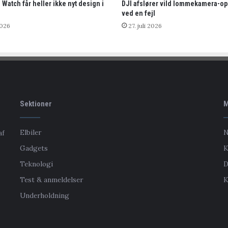
 Watch får heller ikke nyt design i
DJI afslører vild lommekamera-o
ved en fejl
2026
27. juli 2026
Sektioner
M
Elbiler
N
af
Gadgets
K
Teknologi
D
Test & anmeldelser
K
Underholdning