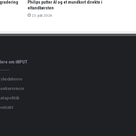
pgradering
Philips putter AI og et mundkort direkte i
eltandbørsten
23. juli 2026
ere om iNPUT
yhedsbreve
onkurrencer
atapolitik
ontakt