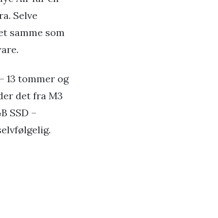
a. Selve
 det samme som
ware.
 – 13 tommer og
der det fra M3
GB SSD –
lvfølgelig.