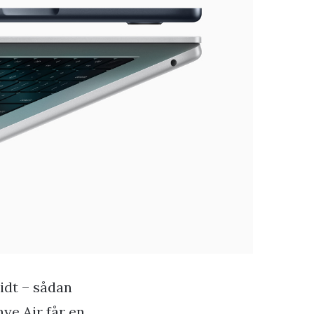
lidt – sådan
nye Air får en