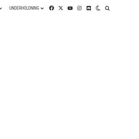
Facebook
X
YouTube
Instagram
Discord
Switch skin
Søg efter
UNDERHOLDNING