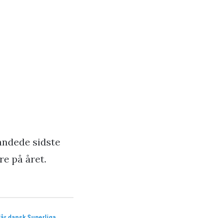
landede sidste
re på året.
får dansk Superliga