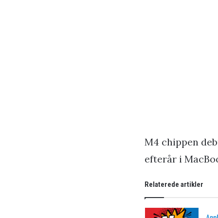
M4 chippen debut
efterår i MacBoo
Relaterede artikler
App