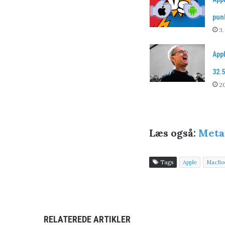
pun
3.
App
32.5
20
Læs også:
Meta
Tags
Apple
MacBoo
RELATEREDE ARTIKLER