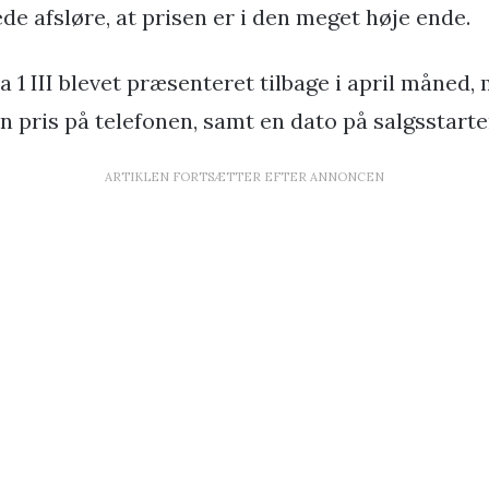
ede afsløre, at prisen er i den meget høje ende.
a 1 III blevet præsenteret tilbage i april måned,
n pris på telefonen, samt en dato på salgsstarte
ARTIKLEN FORTSÆTTER EFTER ANNONCEN