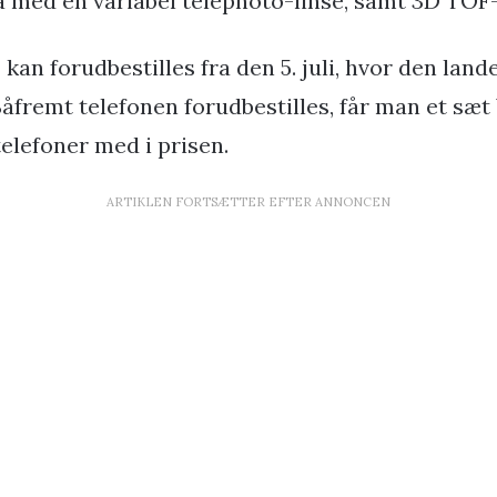
a med en variabel telephoto-linse, samt 3D TOF
I kan forudbestilles fra den 5. juli, hvor den land
 Såfremt telefonen forudbestilles, får man et 
elefoner med i prisen.
ARTIKLEN FORTSÆTTER EFTER ANNONCEN