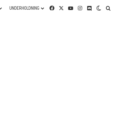
Facebook
X
YouTube
Instagram
Discord
Switch skin
Søg efter
UNDERHOLDNING