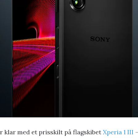
r klar med et prisskilt på flagskibet
Xperia 1 III
–