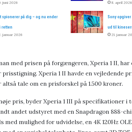
. juni 2026
8. april 2026
t spionerer på dig – og nu ender
Sony opgiver 
i retten
ud til kinese
. januar 2026
21. januar 2
n med prisen på forgængeren, Xperia 1 II, har
prisstigning. Xperia 1 II havde en vejledende pr
r altså tale om en prisforskel på 1.500 kroner.
høje pris, byder Xperia 1 III på specifikationer i 
andt andet udstyret med en Snapdragon 888-ch
ds med mulighed for udvidelse, en 4K 120Hz OL