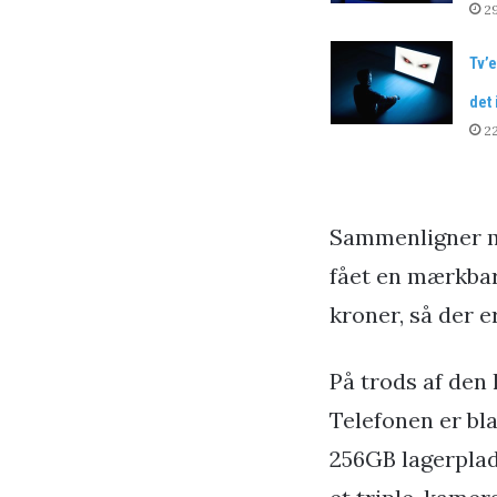
29
Tv’e
det 
22
Sammenligner ma
fået en mærkbar 
kroner, så der e
På trods af den 
Telefonen er bl
256GB lagerpla