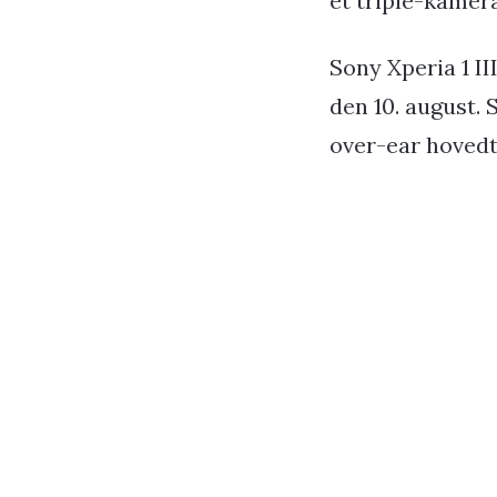
et triple-kamer
Sony Xperia 1 II
den 10. august.
over-ear hovedt