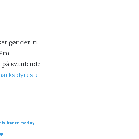
ket gør den til
 Pro-
s på svimlende
marks dyreste
r tv-tronen med ny
gi