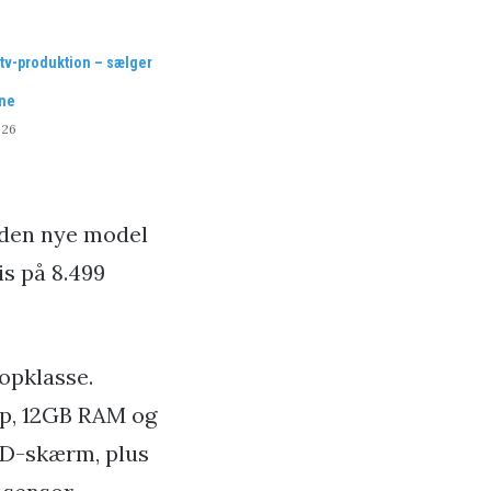
tv-produktion – sælger
rne
026
 den nye model
is på 8.499
topklasse.
ip, 12GB RAM og
ED-skærm, plus