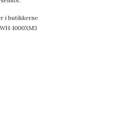
-sensor.
er i butikkerne
sæt WH-1000XM3