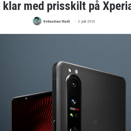
klar med prisskilt på Xperia
Sebastian Hadi
2. juli 2021