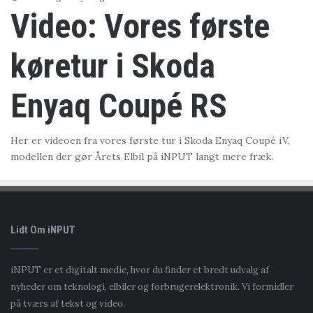
Video: Vores første
køretur i Skoda
Enyaq Coupé RS
Her er videoen fra vores første tur i Skoda Enyaq Coupé iV,
modellen der gør Årets Elbil på iNPUT langt mere fræk.
Lidt Om iNPUT
iNPUT er et digitalt medie, hvor du finder et bredt udvalg af
nyheder om teknologi, elbiler og forbrugerelektronik. Vi formidler
på tværs af tekst og video.