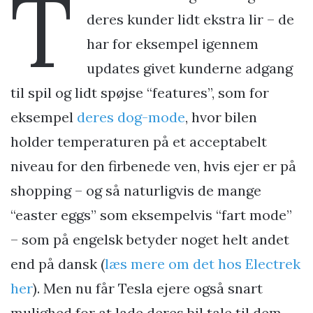
T
deres kunder lidt ekstra lir – de
har for eksempel igennem
updates givet kunderne adgang
til spil og lidt spøjse “features”, som for
eksempel
deres dog-mode
, hvor bilen
holder temperaturen på et acceptabelt
niveau for den firbenede ven, hvis ejer er på
shopping – og så naturligvis de mange
“easter eggs” som eksempelvis “fart mode”
– som på engelsk betyder noget helt andet
end på dansk (
læs mere om det hos Electrek
her
). Men nu får Tesla ejere også snart
mulighed for at lade deres bil tale til dem.