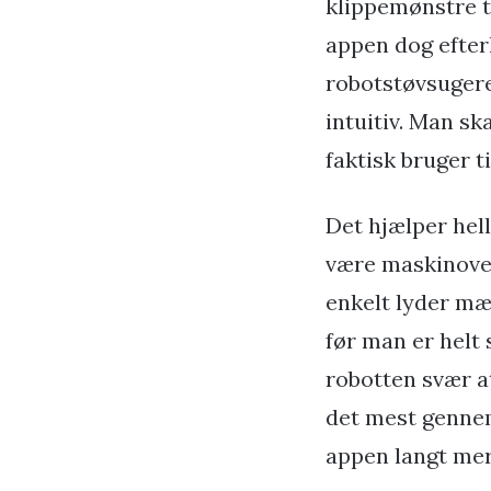
klippemønstre ti
appen dog efter
robotstøvsugere
intuitiv. Man sk
faktisk bruger ti
Det hjælper hell
være maskinover
enkelt lyder mæ
før man er helt 
robotten svær a
det mest gennem
appen langt mer