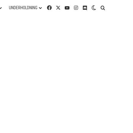
Facebook
X
YouTube
Instagram
Discord
Switch skin
Søg efter
UNDERHOLDNING