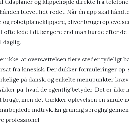
l tidsplaner og klippehøjde direkte fra telefone
hånden blevet lidt rodet. Når én app skal håndt
 og robotplæneklippere, bliver brugeroplevelsen 
al ofte lede lidt længere end man burde efter de
l daglig.
er ikke, at oversættelsen flere steder tydeligt b
sat fra kinesisk. Der dukker formuleringer op,
rkelige på dansk, og enkelte menupunkter kræver
sikker på, hvad de egentlig betyder. Det er ikke 
t bruge, men det trækker oplevelsen en smule ne
arbejdede indtryk. En grundig sproglig gennem
e professionel.