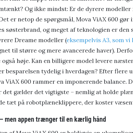
tænkt? Og ikke mindst: Er de dyrere modeller r
et er netop de spørgsmål, Mova ViAX 600 gør i
 søsterbrand, og meget af teknologien er den 
yrere Dreame modeller (
eksempelvis A3, som vi h
net til større og mere avancerede haver). Derfo
 også høje. Kan en billigere model levere næs
 er besparelsen tydelig i hverdagen? Efter flere u
ova ViAX 600 rammer en imponerende balance. D
r det gælder det vigtigste – nemlig at holde plæ
e tæt på robotplæneklippere, der koster væsent
 men appen trænger til en kærlig hånd
en af Mova ViAX 600 er heldigvis en ukomplicer