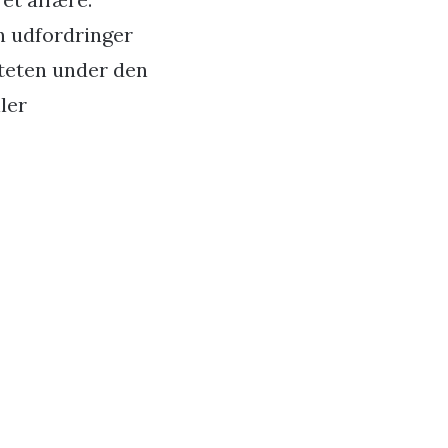
n udfordringer
iteten under den
ler