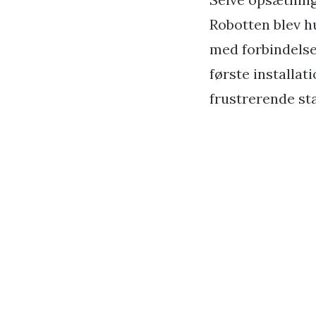
Robotten blev h
med forbindelsen
første installat
frustrerende sta