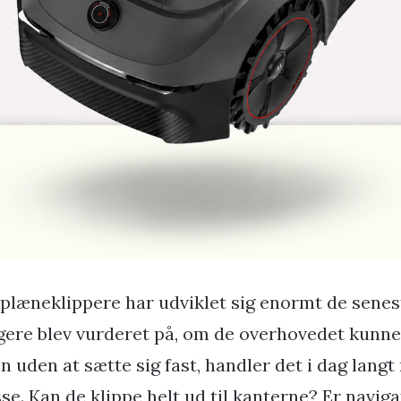
plæneklippere har udviklet sig enormt de senest
igere blev vurderet på, om de overhovedet kunne 
n uden at sætte sig fast, handler det i dag lang
sse. Kan de klippe helt ud til kanterne? Er navig