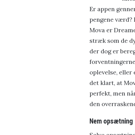
Er appen gennem
pengene værd? D
Mova er Dreames
stræk som de d
der dog er bereg
forventningerne
oplevelse, eller
det klart, at M
perfekt, men nå
den overraskend
Nem opsætning –
Selve opsætning