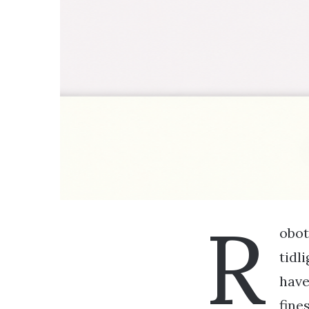
R
obot
tidl
have
fine