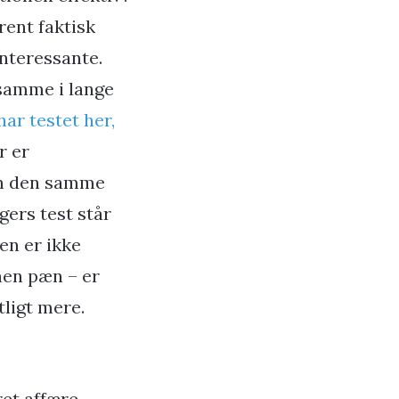
ent faktisk
nteressante.
samme i lange
ar testet her,
r er
ten den samme
gers test står
en er ikke
nen pæn – er
ligt mere.
et affære.