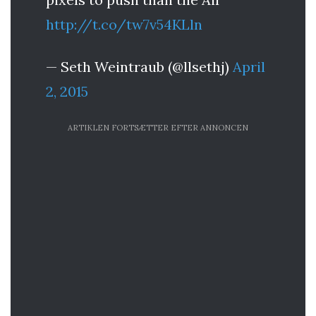
http://t.co/tw7v54KLln
— Seth Weintraub (@llsethj)
April
2, 2015
ARTIKLEN FORTSÆTTER EFTER ANNONCEN