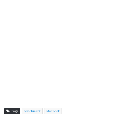
Tags
benchmark
MacBook