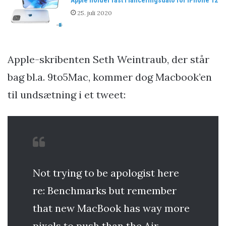
25. juli 2020
Apple-skribenten Seth Weintraub, der står
bag bl.a. 9to5Mac, kommer dog Macbook’en
til undsætning i et tweet:
Not trying to be apologist here
re: Benchmarks but remember
that new MacBook has way more
pixels to push than the Air