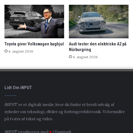
Toyota giver Volkswagen baghjul
Audi tester den elektriske A2 på
Nürburgring
4. august 2026
4. august 2026
Lidt Om iNPUT
iNPUT er et digitalt medie, hvor du finder et bredt udvalg af
nyheder om teknologi, elbiler og forbrugerelektronik. Vi formidler
på tværs af tekst og video.
iNPUT produceres med
♥
i Danmark.