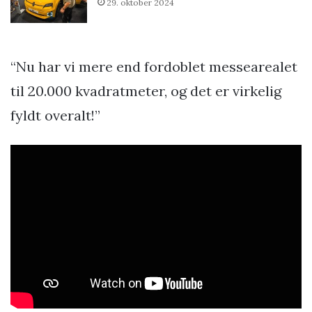
29. oktober 2024
“Nu har vi mere end fordoblet messearealet
til 20.000 kvadratmeter, og det er virkelig
fyldt overalt!”