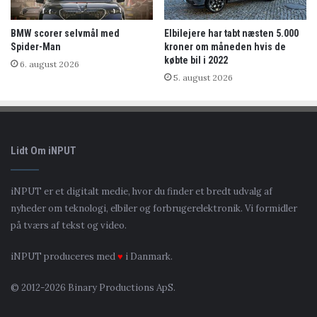
BMW scorer selvmål med
Elbilejere har tabt næsten 5.000
Spider-Man
kroner om måneden hvis de
købte bil i 2022
6. august 2026
5. august 2026
Lidt Om iNPUT
iNPUT er et digitalt medie, hvor du finder et bredt udvalg af
nyheder om teknologi, elbiler og forbrugerelektronik. Vi formidler
på tværs af tekst og video.
iNPUT produceres med
♥
i Danmark.
© 2012-2026 Binary Productions ApS.