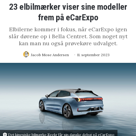
23 elbilmærker viser sine modeller
frem på eCarExpo
Elbilerne kommer i fokus, når eCarExpo igen
slår dørene op i Bella Centret. Som noget nyt
kan man nu også prøvekøre udvalget.
Jacob Mose Andersen
11. september 2023
Det kinesiske bilmærke Zeekr får sin danske debut på eCarExpo