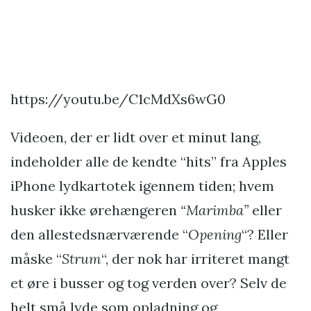
https://youtu.be/C1cMdXs6wG0
Videoen, der er lidt over et minut lang,
indeholder alle de kendte “hits” fra Apples
iPhone lydkartotek igennem tiden; hvem
husker ikke ørehængeren
“Marimba”
eller
den allestedsnærværende “
Opening
“? Eller
måske “
Strum
“, der nok har irriteret mangt
et øre i busser og tog verden over? Selv de
helt små lyde som opladning og