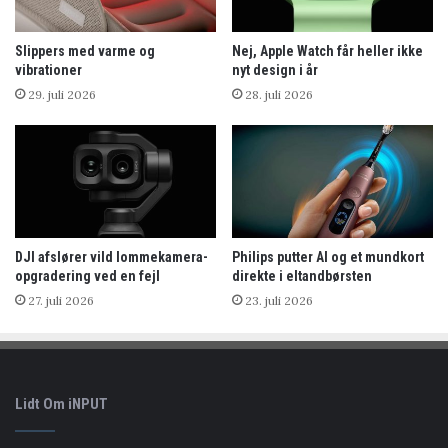
Slippers med varme og
Nej, Apple Watch får heller ikke
vibrationer
nyt design i år
29. juli 2026
28. juli 2026
DJI afslører vild lommekamera-
Philips putter AI og et mundkort
opgradering ved en fejl
direkte i eltandbørsten
27. juli 2026
23. juli 2026
Lidt Om iNPUT