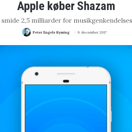
Apple køber Shazam
at smide 2,5 milliarder for musikgenkendels
Peter Engels Ryming
9. december 2017