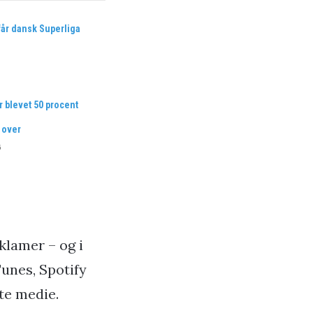
får dansk Superliga
r blevet 50 procent
 over
6
klamer – og i
Tunes, Spotify
gte medie.