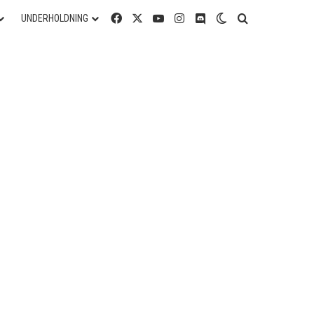
Facebook
X
YouTube
Instagram
Discord
Switch skin
Søg efter
UNDERHOLDNING