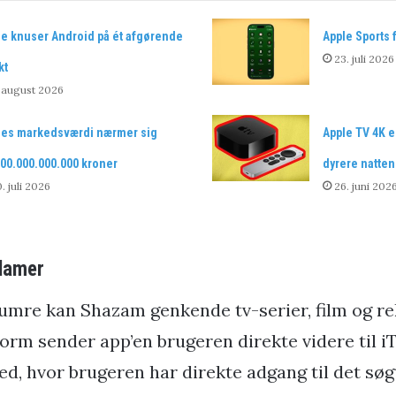
le knuser Android på ét afgørende
Apple Sports 
23. juli 2026
kt
 august 2026
les markedsværdi nærmer sig
Apple TV 4K e
00.000.000.000 kroner
dyrere natten
. juli 2026
26. juni 202
klamer
mre kan Shazam genkende tv-serier, film og re
orm sender app’en brugeren direkte videre til i
ted, hvor brugeren har direkte adgang til det sø