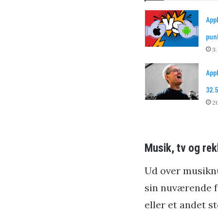
App
pun
3.
App
32.5
20
Musik, tv og re
Ud over musiknu
sin nuværende f
eller et andet s