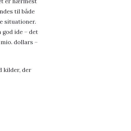
det er nærmest
ndes til både
 situationer.
n god ide – det
 mio. dollars –
 kilder, der