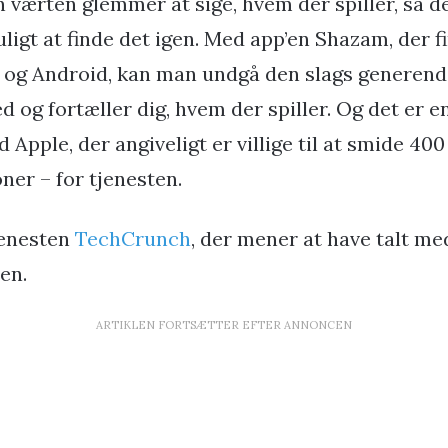
 værten glemmer at sige, hvem der spiller, så 
ligt at finde det igen. Med app’en Shazam, der fi
 og Android, kan man undgå den slags generende
d og fortæller dig, hvem der spiller. Og det er e
d Apple, der angiveligt er villige til at smide 400
oner – for tjenesten.
jenesten
TechCrunch
, der mener at have talt med
en.
ARTIKLEN FORTSÆTTER EFTER ANNONCEN