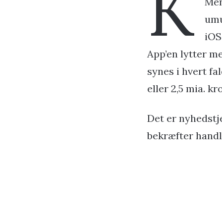
K
Men
umu
iOS
App’en lytter me
synes i hvert fal
eller 2,5 mia. kr
Det er nyhedst
bekræfter handl