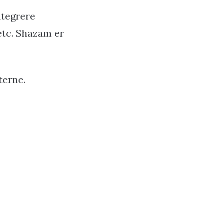
ntegrere
etc. Shazam er
terne.