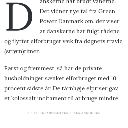
D
anskerne har brudt vanerne.
Det vidner nye tal fra Green
Power Danmark om, der viser
at danskerne har fulgt rådene
og flyttet elforbruget væk fra døgnets travle
(strøm)timer.
Først og fremmest, så har de private
husholdninger sænket elforbruget med 10
procent sidste år. De tårnhøje elpriser gav
et kolossalt incitament til at bruge mindre.
ARTIKLEN FORTSÆTTER EFTER ANNONCEN