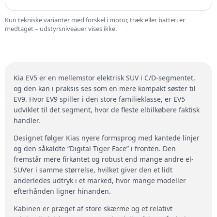
Kun tekniske varianter med forskel i motor, træk eller batteri er
medtaget – udstyrsniveauer vises ikke.
Kia EV5 er en mellemstor elektrisk SUV i C/D-segmentet,
og den kan i praksis ses som en mere kompakt søster til
EV9. Hvor EV9 spiller i den store familieklasse, er EV5
udviklet til det segment, hvor de fleste elbilkøbere faktisk
handler.
Designet følger Kias nyere formsprog med kantede linjer
og den såkaldte “Digital Tiger Face” i fronten. Den
fremstår mere firkantet og robust end mange andre el-
SUV’er i samme størrelse, hvilket giver den et lidt
anderledes udtryk i et marked, hvor mange modeller
efterhånden ligner hinanden.
Kabinen er præget af store skærme og et relativt