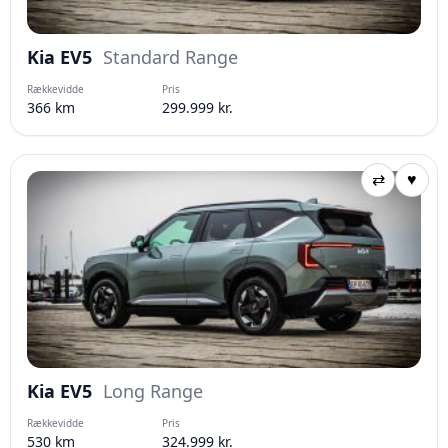
Kia EV5
Standard Range
Rækkevidde
Pris
366 km
299.999 kr.
⇄
♥
Kia EV5
Long Range
Rækkevidde
Pris
530 km
324.999 kr.