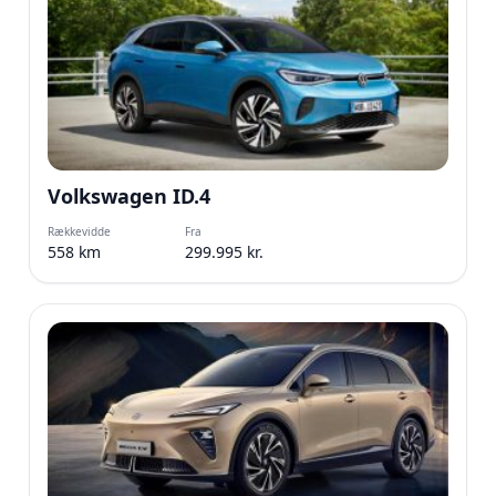
Volkswagen ID.4
Rækkevidde
Fra
558 km
299.995 kr.