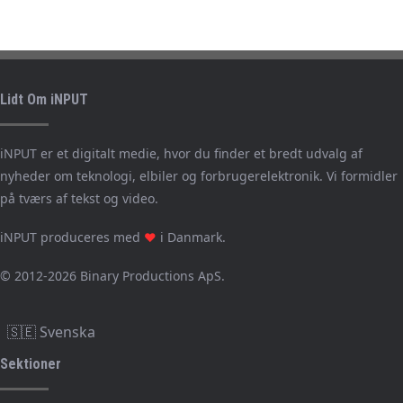
Lidt Om iNPUT
iNPUT er et digitalt medie, hvor du finder et bredt udvalg af
nyheder om teknologi, elbiler og forbrugerelektronik. Vi formidler
på tværs af tekst og video.
iNPUT produceres med
i Danmark.
❤
© 2012-2026 Binary Productions ApS.
🇸🇪 Svenska
Sektioner