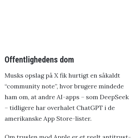
Offentlighedens dom
Musks opslag på X fik hurtigt en såkaldt
“community note”, hvor brugere mindede
ham om, at andre AI-apps – som DeepSeek
– tidligere har overhalet ChatGPT i de
amerikanske App Store-lister.
Om truslen mod Apple er et reelt antitrust-