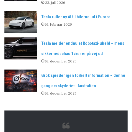
23. juli 2026
Tesla ruller ny AI til bilerne ud i Europa
16. februar 2026
Tesla melder endnu et Robotaxi-uheld – mens
sikkerhedschauffører er på vej ud
16. december 2025
Grok spreder igen forkert information – denne
gang om skyderiet i Australien
16. december 2025