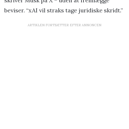
skriver Musk på X – uden at fremlægge
beviser. “xAI vil straks tage juridiske skridt.”
ARTIKLEN FORTSÆTTER EFTER ANNONCEN