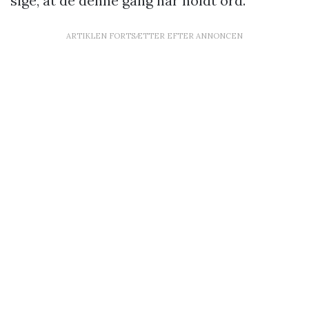
sige, at de denne gang har holdt ord.
ARTIKLEN FORTSÆTTER EFTER ANNONCEN