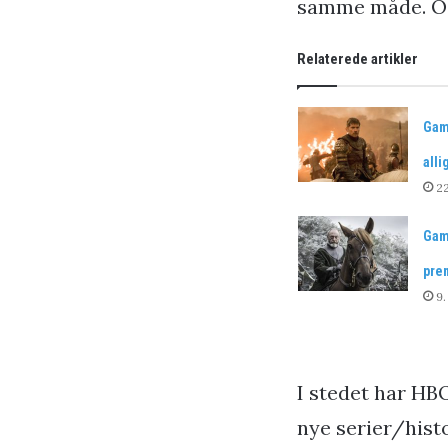
samme måde. Og m
Relaterede artikler
Gam
alli
22
Gam
prem
9.
I stedet har HBO
nye serier/histo