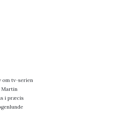
v om tv-serien
. Martin
s i præcis
nogenlunde