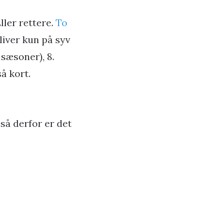
ller rettere.
To
bliver kun på syv
 sæsoner), 8.
så kort.
så derfor er det