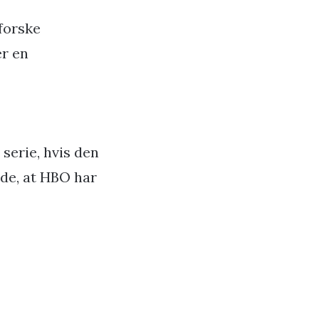
dforske
er en
 serie, hvis den
inde, at HBO har