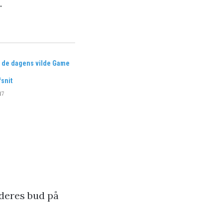
.
 de dagens vilde Game
snit
17
r deres bud på