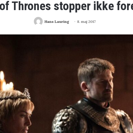
f Thrones stopper ikke for
Hans Lauring
8. maj 2017