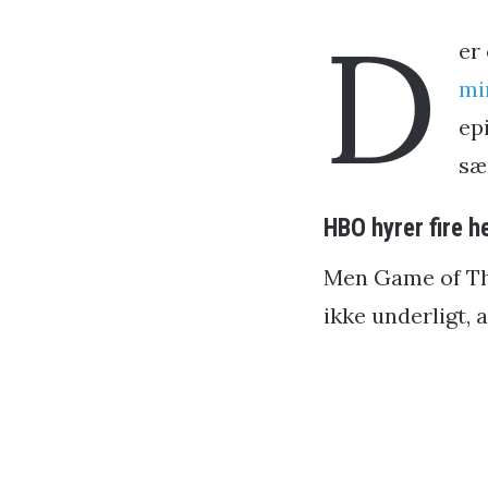
D
er
mi
epi
sæs
HBO hyrer fire 
Men Game of Thr
ikke underligt, 