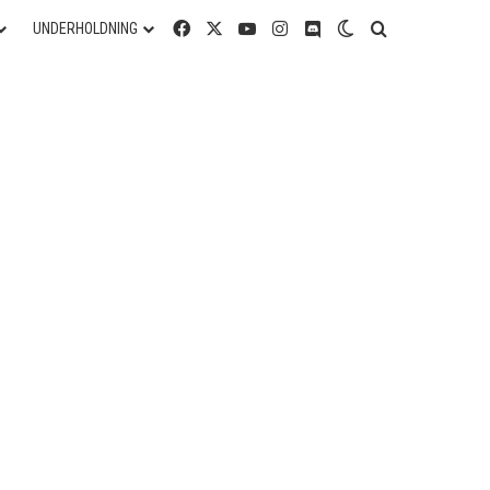
Facebook
X
YouTube
Instagram
Discord
Switch skin
Søg efter
UNDERHOLDNING