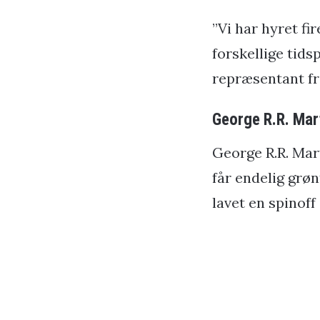
”Vi har hyret fi
forskellige tids
repræsentant fr
George R.R. Mart
George R.R. Mart
får endelig grøn
lavet en spinoff