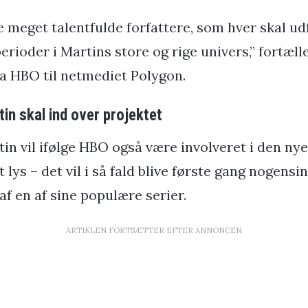
re meget talentfulde forfattere, som hver skal u
perioder i Martins store og rige univers,” fortæll
a HBO til netmediet Polygon.
in skal ind over projektet
in vil ifølge HBO også være involveret i den nye
t lys – det vil i så fald blive første gang nogens
 af en af sine populære serier.
ARTIKLEN FORTSÆTTER EFTER ANNONCEN