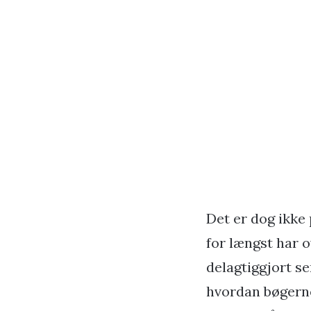
Det er dog ikke 
for længst har o
delagtiggjort se
hvordan bøgerne