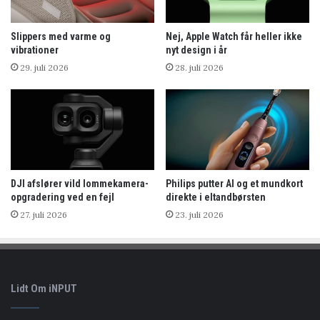
Slippers med varme og
Nej, Apple Watch får heller ikke
vibrationer
nyt design i år
29. juli 2026
28. juli 2026
DJI afslører vild lommekamera-
Philips putter AI og et mundkort
opgradering ved en fejl
direkte i eltandbørsten
27. juli 2026
23. juli 2026
Lidt Om iNPUT