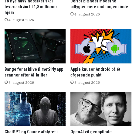
To nye havvindparker skal
Derfor blænder moderne
levere strøm til 1,8 millioner
billygter mere end nogensinde
hjem
4. august 2026
4. august 2026
Bange for at blive filmet? Ny app
Apple knuser Android på ét
scanner efter AI-briller
afgørende punkt
3. august 2026
3. august 2026
ChatGPT og Claude afsløret i
OpenAI vil genopfinde