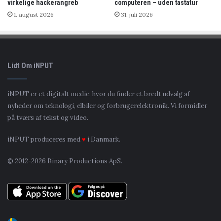
virkelige hackerangreb
computeren – uden tastatur
1. august 2026
31. juli 2026
Lidt Om iNPUT
iNPUT er et digitalt medie, hvor du finder et bredt udvalg af
nyheder om teknologi, elbiler og forbrugerelektronik. Vi formidler
på tværs af tekst og video.
iNPUT produceres med
♥
i Danmark.
© 2012-2026 Binary Productions ApS.