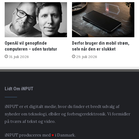
OpenAI vil genopfinde
Derfor bruger din mobil strøm,
computeren – uden tastatur
selv når den er slukket
31. juli 2026
29. juli 2026
Lidt Om iNPUT
iNPUT er et digitalt medie, hvor du finder et bredt udvalg af
nyheder om teknologi, elbiler og forbrugerelektronik. Vi formidler
på tværs af tekst og video.
iNPUT produceres med
♥
i Danmark.