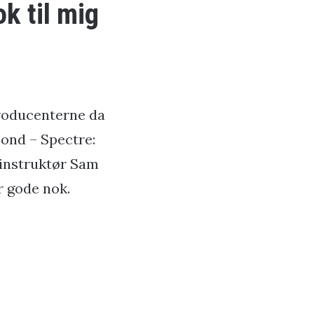
k til mig
producenterne da
Bond – Spectre:
s instruktør Sam
r gode nok.