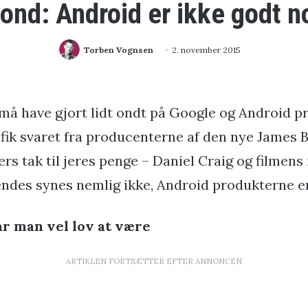
nd: Android er ikke godt no
Torben Vognsen
2. november 2015
 må have gjort lidt ondt på Google og Android 
 fik svaret fra producenterne af den nye James 
lers tak til jeres penge – Daniel Craig og filmen
ndes synes nemlig ikke, Android produkterne e
ar man vel lov at være
ARTIKLEN FORTSÆTTER EFTER ANNONCEN