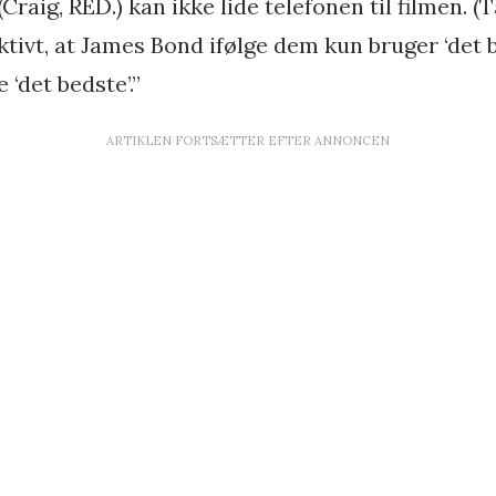
(Craig, RED.) kan ikke lide telefonen til filmen. 
tivt, at James Bond ifølge dem kun bruger ‘det b
 ‘det bedste’.”
ARTIKLEN FORTSÆTTER EFTER ANNONCEN