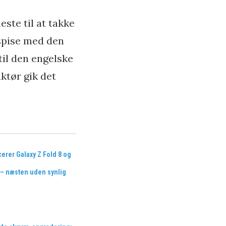
este til at takke
espise med den
til den engelske
ktør gik det
rer Galaxy Z Fold 8 og
a – næsten uden synlig