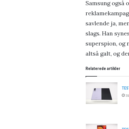
Samsung også op
reklamekampagne 
savlende ja, men
slags. Han syne
superspion, og n
altså galt, og d
Relaterede artikler
TES
31