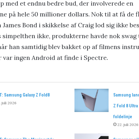
 med et endnu bedre bud, der involverede en
på hele 50 millioner dollars. Nok til at få de fl
 James Bond i skikkelse af Craig lod sig ikke b
s simpelthen ikke, produkterne havde nok swag 
år han samtidig blev bakket op af filmens instru
er var ingen Android at finde i Spectre.
T: Samsung Galaxy Z Fold8
Samsung lance
. juli 2026
Z Fold 8 Ultr
foldelinje
22. juli 2026