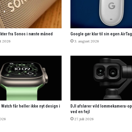
kter fra Sonos i næste måned
Google gør klar til sin egen AirTag
t 2026
3. august 2026
 Watch får heller ikke nyt design i
DJI afslører vild lommekamera-o
ved en fejl
2026
27. juli 2026