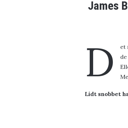
James Bo
D
et
de
El
Me
Lidt snobbet h