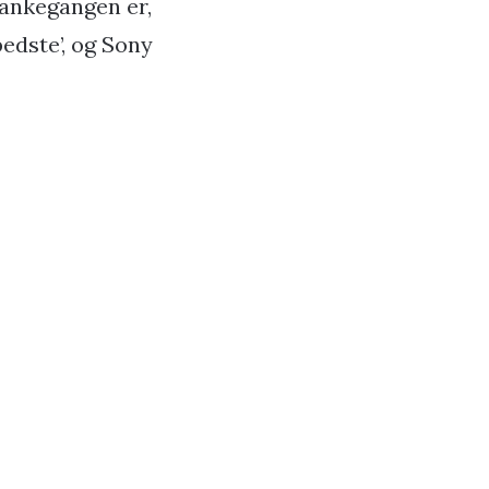
(Tankegangen er,
edste’, og Sony