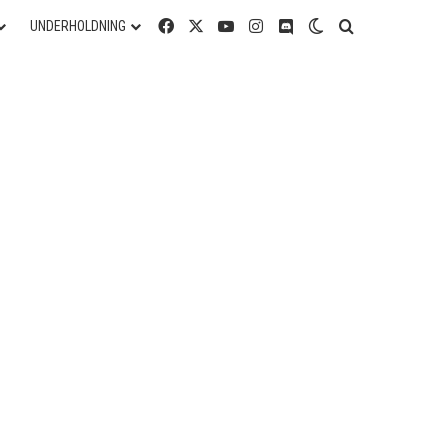
Facebook
X
YouTube
Instagram
Discord
Switch skin
Søg efter
UNDERHOLDNING