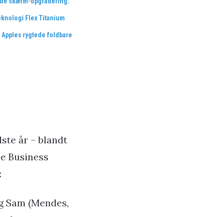
de skærm-opgradering:
eknologi Flex Titanium
 Apples rygtede foldbare
ste år – blandt
de Business
:
og Sam (Mendes,