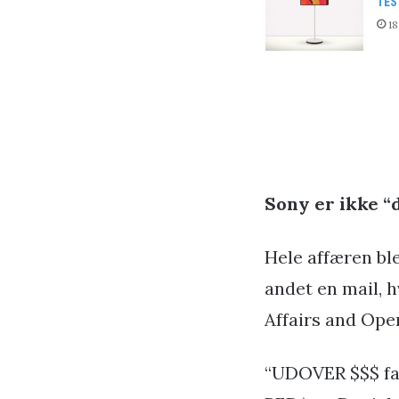
TES
18
Sony er ikke “
Hele affæren bl
andet en mail, 
Affairs and Oper
“UDOVER $$$ fak