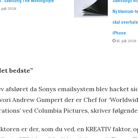
T: Samsung The Movingstyle
Samsungs vil
. juli 2026
Ny titanium-t
skal overhale
iPhone
15. juli 2026
det bedste”
ev afsløret da Sonys emailsystem blev hacket sid
hvori Andrew Gumpert der er Chef for ‘Worldwi
ations’ ved Columbia Pictures, skriver følgende
toren er der, som du ved, en KREATIV faktor, 