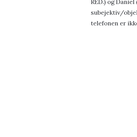
RED.) og Daniel 
subejektiv/objek
telefonen er ikke