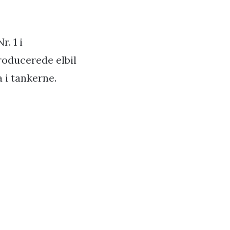
. 1 i
roducerede elbil
 i tankerne.