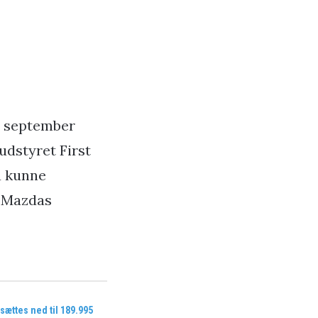
i september
udstyret First
så kunne
i Mazdas
ættes ned til 189.995