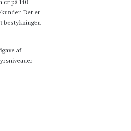
 er på 140
ekunder. Det er
at bestykningen
dgave af
yrsniveauer.