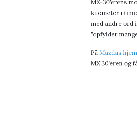
MX-30’erens mot
kilometer i time
med andre ord i
”opfylder mange
På
Mazdas hje
MX’30’eren og f