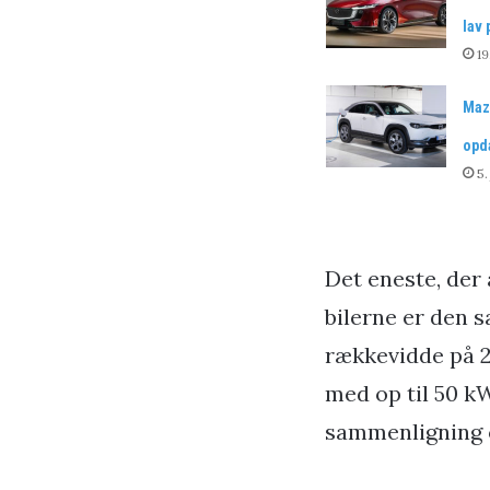
lav 
19
Mazd
opd
5.
Det eneste, der 
bilerne er den 
rækkevidde på 
med op til 50 kW
sammenligning 