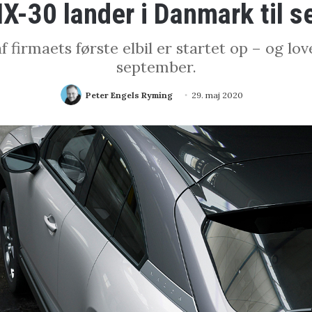
-30 lander i Danmark til 
irmaets første elbil er startet op – og lover
september.
Peter Engels Ryming
29. maj 2020