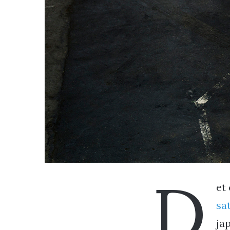
D
et
sa
jap