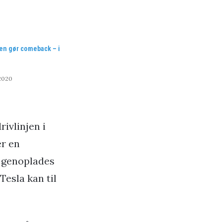
n gør comeback – i
 2020
rivlinjen i
er en
 genoplades
Tesla kan til