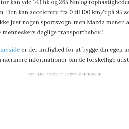
or kan yde 143 hk og 265 Nm og tophastigheden
n. Den kan accelerere fra 0 til 100 km/t på 9,7 s
kke just nogen sportsvogn, men Mazda mener, 
 menneskers daglige transportbehov”.
mmeside
er der mulighed for at bygge din egen u
å nærmere informationer om de forskellige udst
ARTIKLEN FORTSÆTTER EFTER ANNONCEN