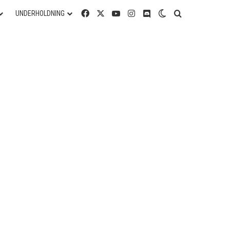
Facebook
X
YouTube
Instagram
Discord
Switch skin
Søg efter
UNDERHOLDNING