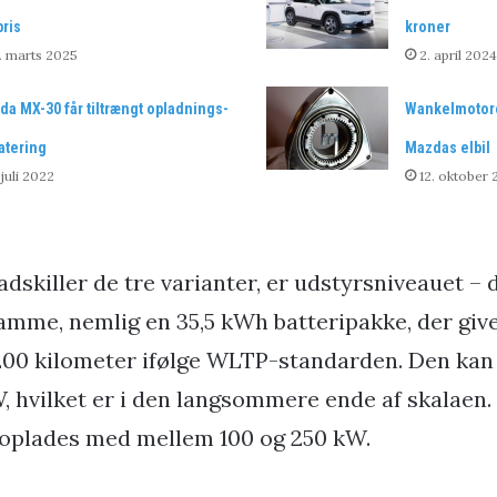
pris
kroner
. marts 2025
2. april 2024
a MX-30 får tiltrængt opladnings-
Wankelmotore
atering
Mazdas elbil
 juli 2022
12. oktober
adskiller de tre varianter, er udstyrsniveauet – d
samme, nemlig en 35,5 kWh batteripakke, der giv
200 kilometer ifølge WLTP-standarden. Den kan
, hvilket er i den langsommere ende af skalaen. 
oplades med mellem 100 og 250 kW.