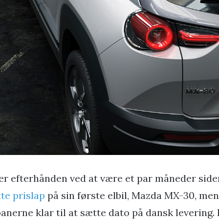
 er efterhånden ved at være et par måneder sid
tte prislap
på sin første elbil, Mazda MX-30, men
anerne klar til at sætte dato på dansk levering. D