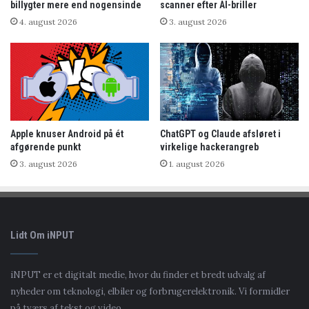
billygter mere end nogensinde
scanner efter AI-briller
4. august 2026
3. august 2026
Apple knuser Android på ét
ChatGPT og Claude afsløret i
afgørende punkt
virkelige hackerangreb
3. august 2026
1. august 2026
Lidt Om iNPUT
iNPUT er et digitalt medie, hvor du finder et bredt udvalg af
nyheder om teknologi, elbiler og forbrugerelektronik. Vi formidler
på tværs af tekst og video.