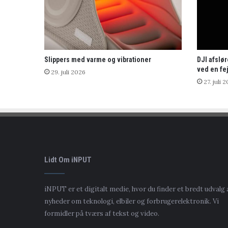
Slippers med varme og vibrationer
DJI afslø
ved en fej
29. juli 2026
27. juli 
Lidt Om iNPUT
iNPUT er et digitalt medie, hvor du finder et bredt udvalg 
nyheder om teknologi, elbiler og forbrugerelektronik. Vi
formidler på tværs af tekst og video.