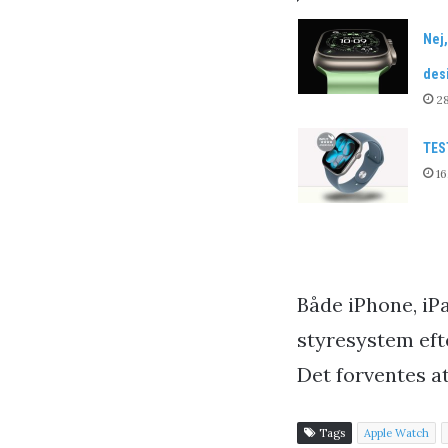
Nej,
desi
28
TES
16
Både iPhone, iP
styresystem ef
Det forventes a
Tags
Apple Watch