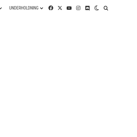
Facebook
X
YouTube
Instagram
Discord
Switch skin
Søg efter
UNDERHOLDNING