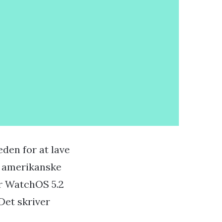
den for at lave
r amerikanske
år WatchOS 5.2
Det skriver