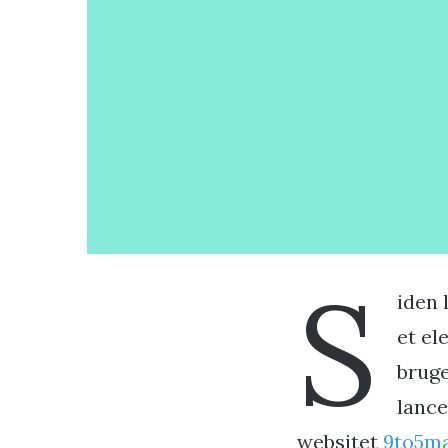
S
iden 
et el
bruge
lance
websitet
9to5m