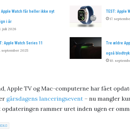
 Apple Watch får heller ikke nyt
TEST: Apple W
17. septemb
gn i år
. juli 2026
T: Apple Watch Series 11
Tre ældre App
. september 2025
også blodtryk
10. septemb
ad, Apple TV og Mac-computerne har fået opdat
ter
gårsdagens lanceringsevent
– nu mangler ku
t opdateringen rammer uret inden ugen er omm
EKG