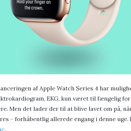
lanceringen af Apple Watch Series 4 har mulighe
ektrokardiogram, EKG, kun været til fængelig fo
re. Men det lader der til at blive lavet om på, n
res – forhåbentlig allerede engang i denne uge. 
ac
.