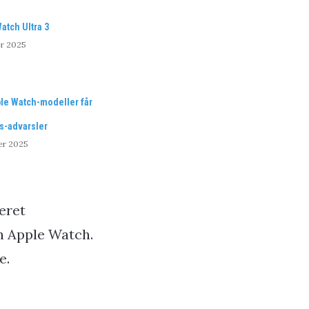
atch Ultra 3
er 2025
le Watch-modeller får
s-advarsler
er 2025
eret
n Apple Watch.
e.