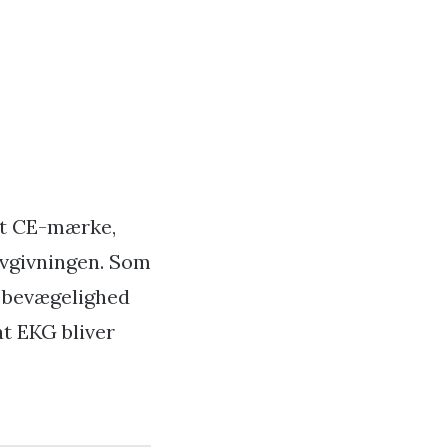
ldt CE-mærke,
ovgivningen. Som
i bevægelighed
at EKG bliver