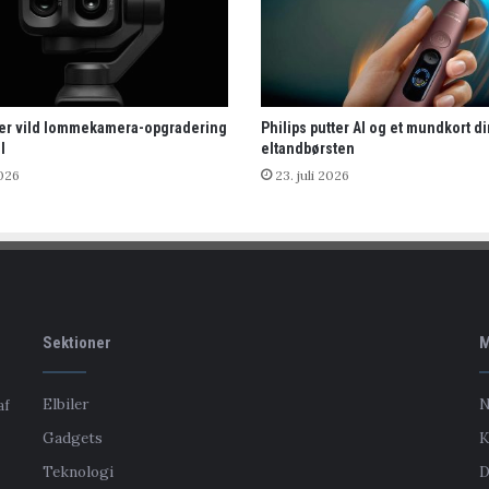
rer vild lommekamera-opgradering
Philips putter AI og et mundkort di
l
eltandbørsten
2026
23. juli 2026
Sektioner
M
Elbiler
N
af
Gadgets
K
Teknologi
D