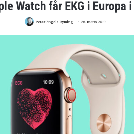
le Watch får EKG i Europa 
Peter Engels Ryming
26. marts 2019