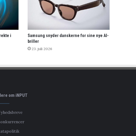
rekte i
Samsung snyder danskerne for sine nye AI-
briller
23. juli 2026
ere om iNPUT
yhedsbreve
onkurrencer
atapolitik